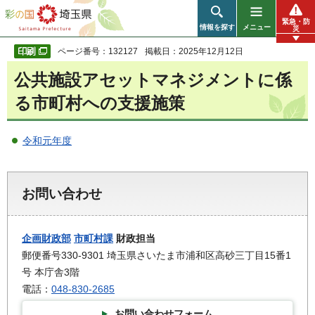
彩の国 埼玉県
緊急・防
情報を探す
メニュー
災
ページ番号：132127
掲載日：2025年12月12日
公共施設アセットマネジメントに係
る市町村への支援施策
令和元年度
お問い合わせ
企画財政部
市町村課
財政担当
郵便番号330-9301 埼玉県さいたま市浦和区高砂三丁目15番1
号 本庁舎3階
電話：
048-830-2685
お問い合わせフォーム