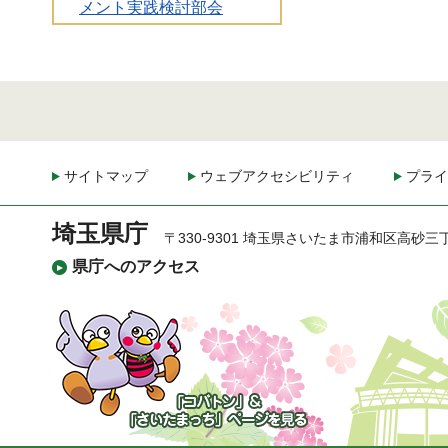
メント実践検討部会
サイトマップ
ウェブアクセシビリティ
プライ
埼玉県庁
〒330-9301 埼玉県さいたま市浦和区高砂三
県庁へのアクセス
「コバトン」&「さいた
まっち」