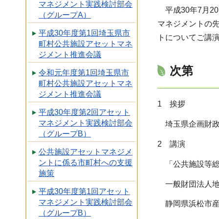
マネジメント実践検討部会
平成30年7月2
（グループA）
マネジメントの
平成30年度第1回埼玉県市
トについてご講
町村公共施設アセットマネ
ジメント推進会議
次第
令和元年度第1回埼玉県市
町村公共施設アセットマネ
ジメント推進会議
1 挨拶
平成30年度第2回アセット
マネジメント実践検討部会
埼玉県企画財政
（グループB）
2 講演
公共施設アセットマネジメ
ントに係る市町村への支援
「公共施設等総
施策
一般財団法人地
平成30年度第1回アセット
マネジメント実践検討部会
静岡県浜松市産業
（グループB）