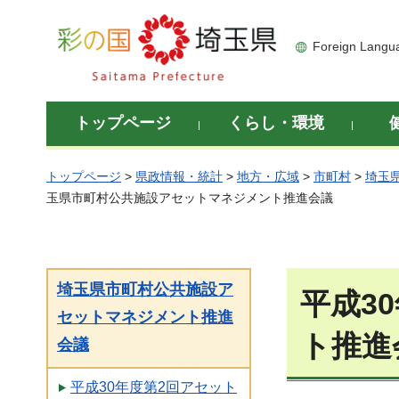
彩の国 埼玉県
Foreign Langu
トップページ
くらし・環境
トップページ
>
県政情報・統計
>
地方・広域
>
市町村
>
埼玉
玉県市町村公共施設アセットマネジメント推進会議
埼玉県市町村公共施設ア
平成3
セットマネジメント推進
ト推進
会議
平成30年度第2回アセット