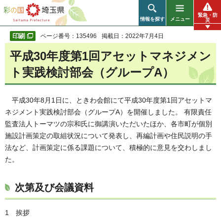
彩の国 埼玉県
緊急・防
情報を探す
メニュー
災
ページ番号：135496
掲載日：2022年7月4日
平成30年度第1回アセットマネジメン
ト実践検討部会（グループA）
平成30年8月1日に、ときわ会館にて平成30年度第1回アセットマ
ネジメント実践検討部会（グループA）を開催しました。 有限責任
監査法人トーマツの宗和氏に御講演いただいたほか、各市町が個別
施設計画策定の取組状況について発表し、再編計画や住民説明の手
法など、計画策定に係る課題について、積極的に意見を交わしまし
た。
次第及び会議資料
1 挨拶