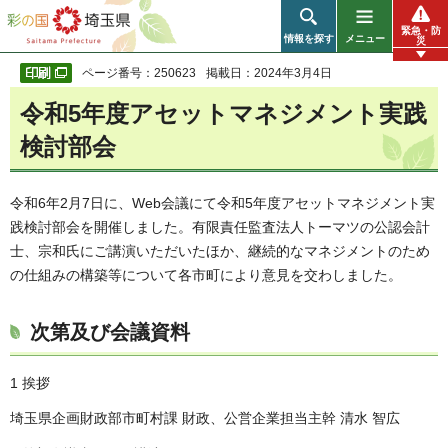
彩の国 埼玉県
緊急・防
情報を探す
メニュー
災
ページ番号：250623
掲載日：2024年3月4日
令和5年度アセットマネジメント実践
検討部会
令和6年2月7日に、Web会議にて令和5年度アセットマネジメント実
践検討部会を開催しました。有限責任監査法人トーマツの公認会計
士、宗和氏にご講演いただいたほか、継続的なマネジメントのため
の仕組みの構築等について各市町により意見を交わしました。
次第及び会議資料
1 挨拶
埼玉県企画財政部市町村課 財政、公営企業担当主幹 清水 智広