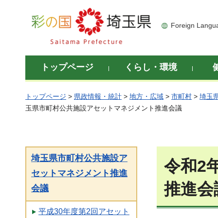
彩の国 埼玉県
Foreign Langu
トップページ
くらし・環境
トップページ
>
県政情報・統計
>
地方・広域
>
市町村
>
埼玉
玉県市町村公共施設アセットマネジメント推進会議
埼玉県市町村公共施設ア
令和2
セットマネジメント推進
推進会
会議
平成30年度第2回アセット