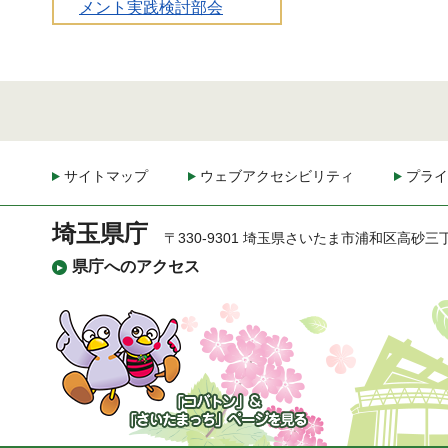
メント実践検討部会
サイトマップ
ウェブアクセシビリティ
プライ
埼玉県庁
〒330-9301 埼玉県さいたま市浦和区高砂三
県庁へのアクセス
「コバトン」&「さいた
まっち」