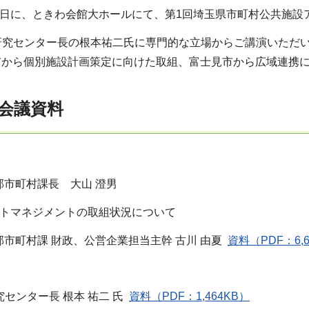
3日に、ときわ会館大ホールにて、第1回埼玉県市町村公共施
研究センター長の根本祐二氏に専門的な立場からご講演いただ
市から個別施設計画策定に向けた取組、富士見市から広域連携
会議資料
市町村課長 大山 澄男
ットマネジメントの取組状況について
市町村課 財政、公営企業担当主幹 古川 由夏
資料（PDF：6,6
究センター長 根本 祐二 氏
資料（PDF：1,464KB）