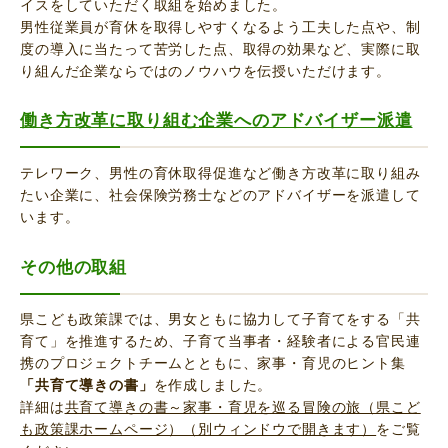
イスをしていただく取組を始めました。
男性従業員が育休を取得しやすくなるよう工夫した点や、制
度の導入に当たって苦労した点、取得の効果など、実際に取
り組んだ企業ならではのノウハウを伝授いただけます。
働き方改革に取り組む企業へのアドバイザー派遣
テレワーク、男性の育休取得促進など働き方改革に取り組み
たい企業に、社会保険労務士などのアドバイザーを派遣して
います。
その他の取組
県こども政策課では、男女ともに協力して子育てをする「共
育て」を推進するため、子育て当事者・経験者による官民連
携のプロジェクトチームとともに、家事・育児のヒント集
「共育て導きの書」
を作成しました。
詳細は
共育て導きの書～家事・育児を巡る冒険の旅（県こど
も政策課ホームページ）（別ウィンドウで開きます）
をご覧