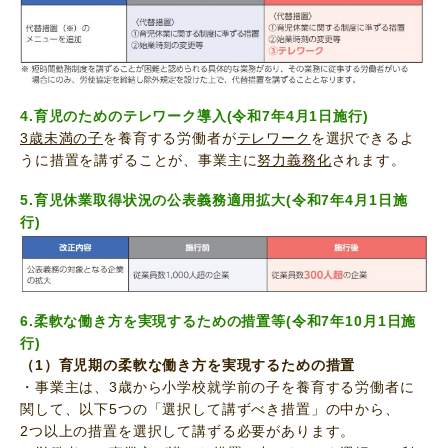
4.育児のためのテレワーク導入(
令和7年4月1日施行
)
3歳未満の子
を養育する労働者が
テレワーク
を選択できるよ
うに措置を講ずることが、事業主に
努力義務化
されます。
5.育児休業取得状況の公表義務適用拡大(
令和7年4月1日施
行
)
6.柔軟な働き方を実現するための措置等(
令和7年10月1日施
行
)
（1）育児期の柔軟な働き方を実現するための措置
・事業主は、3歳から小学校就学前の子を養育する労働者に
関して、以下5つの「選択して講ずべき措置」の中から、
2つ以上の措置を選択して講ずる必要があります。