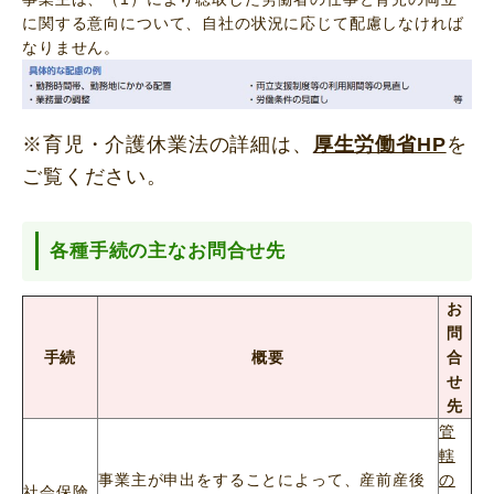
に関する意向について、自社の状況に応じて配慮しなければ
なりません。
※育児・介護休業法の詳細は、
厚生労働省HP
を
ご覧ください。
各種手続の主なお問合せ先
お
問
手続
概要
合
せ
先
管
轄
事業主が申出をすることによって、産前産後
の
社会保険