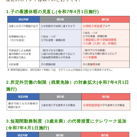
1.子の看護休暇の見直し
(
令和7年4月1日施行
)
2.所定外労働の制限（残業免除）の対象拡大(
令和7年4月1日
施行
)
3.短期間勤務制度（3歳未満）の代替措置にテレワーク追加
(
令和7年4月1日施行
)