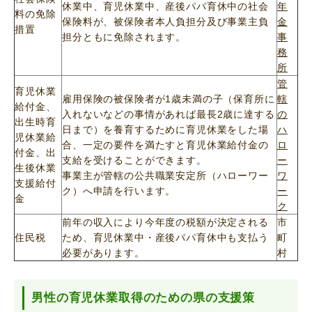
休業中、育児休業中、産後パパ育休中の社会
年
料の免除
保険料が、被保険者本人負担分及び事業主負
金
措置
担分ともに免除されます。
事
務
所
管
育児休業
雇用保険の被保険者が1歳未満の子（保育所に
轄
給付金、
入れないなどの事情があれば最長2歳に達する
の
出生時育
日まで）を養育するために育児休業をした場
ハ
児休業給
合、一定の要件を満たすと育児休業給付金の
ロ
付金、出
支給を受けることができます。
ー
生後休業
事業主が管轄の公共職業安定所（ハローワー
ワ
支援給付
ク）へ申請を行います。
ー
金
ク
前年の収入により今年度の税額が決定される
市
住民税
ため、育児休業中・産後パパ育休中も支払う
町
必要があります。
村
男性の育児休業取得のための県の支援策