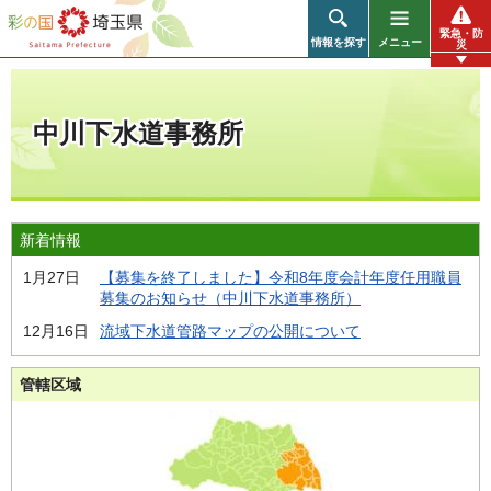
彩の国 埼玉県
緊急・防
情報を探す
メニュー
災
中川下水道事務所
新着情報
1月27日
【募集を終了しました】令和8年度会計年度任用職員
募集のお知らせ（中川下水道事務所）
12月16日
流域下水道管路マップの公開について
管轄区域