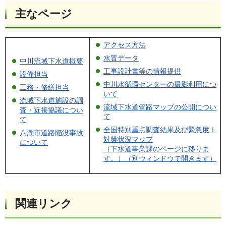
主なページ
アクセス方法
水質データ
中川流域下水道概要
工事設計書等の情報提供
設備担当
中川水循環センターの撮影利用につ
工務・修繕担当
いて
流域下水道施設の調
流域下水道管路マップの公開につい
査・近接協議につい
て
て
全国特別重点調査結果及び緊急度Ⅰ
八潮市道路陥没事故
対策状況マップ
について
（下水道事業課のページに移りま
す。）（別ウィンドウで開きます）
関連リンク