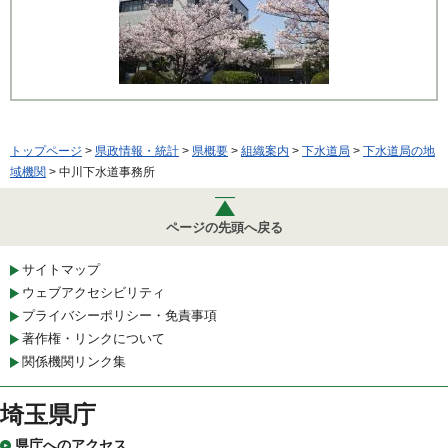
トップページ
>
県政情報・統計
>
県概要
>
組織案内
>
下水道局
>
下水道局の地
域機関
> 中川下水道事務所
ページの先頭へ戻る
サイトマップ
ウェブアクセシビリティ
プライバシーポリシー・免責事項
著作権・リンクについて
関係機関リンク集
埼玉県庁
県庁へのアクセス