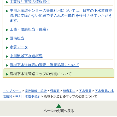
工事設計書等の情報提供
中川水循環センターの撮影利用については、日常の下水道維持
管理に支障がない範囲で受入れの可能性を検討させていただき
ます。
工務・修繕担当（修繕）
設備担当
水質データ
中川流域下水道概要
流域下水道施設の調査・近接協議について
流域下水道管路マップの公開について
トップページ
>
県政情報・統計
>
県概要
>
組織案内
>
下水道局
>
下水道局の地
域機関
>
中川下水道事務所
> 流域下水道管路マップの公開について
ページの先頭へ戻る