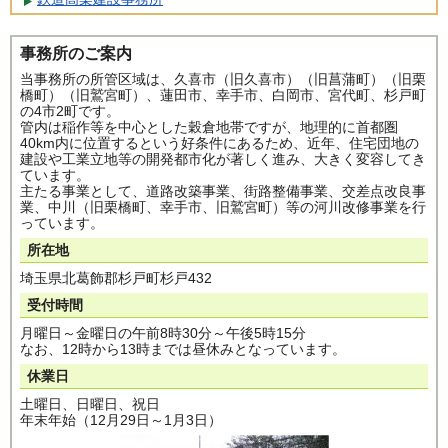
事務所のご案内
当事務所の所管区域は、久喜市（旧久喜市）（旧菖蒲町）（旧栗
橋町）（旧鷲宮町）、蓮田市、幸手市、白岡市、宮代町、杉戸町
の4市2町です。
管内は稲作等を中心とした穀倉地帯ですが、地理的に首都圏
40km内に位置するという好条件にあるため、近年、住宅団地の
建設や工業立地等の開発都市化が著しく進み、大きく変容してき
ています。
主たる事業として、道路改築事業、街路整備事業、交差点改良事
業、中川（旧栗橋町、幸手市、旧鷲宮町）等の河川改修事業を行
っています。
所在地
埼玉県北葛飾郡杉戸町杉戸432
受付時間
月曜日～金曜日の午前8時30分～午後5時15分
なお、12時から13時までは昼休みとなっています。
休業日
土曜日、日曜日、祝日
年末年始（12月29日～1月3日）