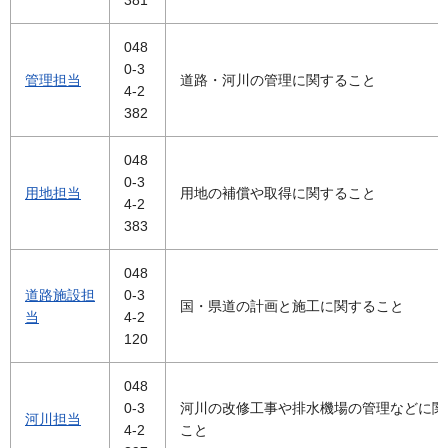
381
048
0-3
管理担当
道路・河川の管理に関すること
4-2
382
048
0-3
用地担当
用地の補償や取得に関すること
4-2
383
048
道路施設担
0-3
国・県道の計画と施工に関すること
当
4-2
120
048
0-3
河川の改修工事や排水機場の管理などに関
河川担当
4-2
こと