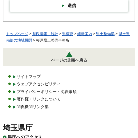
送信
トップページ
>
県政情報・統計
>
県概要
>
組織案内
>
県土整備部
>
県土整
備部の地域機関
> 杉戸県土整備事務所
ページの先頭へ戻る
サイトマップ
ウェブアクセシビリティ
プライバシーポリシー・免責事項
著作権・リンクについて
関係機関リンク集
埼玉県庁
県庁へのアクセス