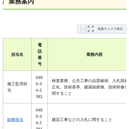
業務案内
画面サイズで表示
電
話
担当名
業務内容
番
号
048
検査業務、公共工事の品質確保、入札契約
施工監理担
0-3
正化、技術基準、建築副産物、技術研修な
当
4-2
関すること
381
048
0-3
総務担当
建設工事などの入札に関すること
4-2