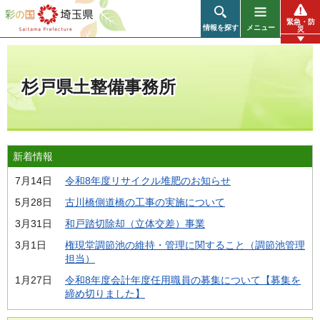
彩の国 埼玉県
緊急・防
情報を探す
メニュー
災
杉戸県土整備事務所
新着情報
7月14日
令和8年度リサイクル堆肥のお知らせ
5月28日
古川橋側道橋の工事の実施について
3月31日
和戸踏切除却（立体交差）事業
3月1日
権現堂調節池の維持・管理に関すること（調節池管理
担当）
1月27日
令和8年度会計年度任用職員の募集について【募集を
締め切りました】