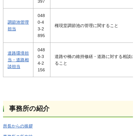
397
048
調節池管理
0-4
権現堂調節池の管理に関すること
担当
3-2
895
048
道路環境担
0-3
道路や橋の維持修繕・道路に対する相談に
当・道路相
4-2
ること
談担当
156
事務所の紹介
所長からの挨拶