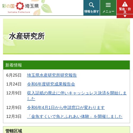
彩の国 埼玉県
緊急・防
情報を探す
メニュー
災
水産研究所
新着情報
6月25日
埼玉県水産研究所研究報告
1月24日
令和6年度研究成果報告会
12月9日
収入証紙の廃止に伴いキャッシュレス決済を開始しま
した
12月9日
令和6年4月1日から申請窓口が変わります
12月3日
「金魚すくいで魚とふれあい体験」を開催しました
管轄区域