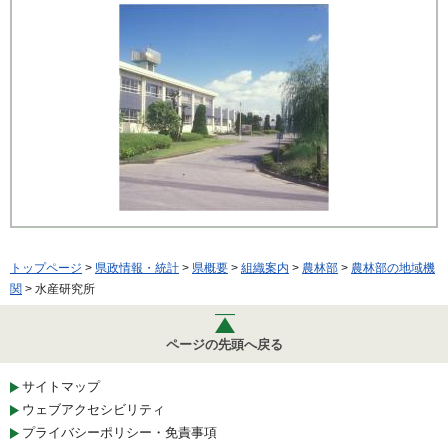
トップページ
>
県政情報・統計
>
県概要
>
組織案内
>
農林部
>
農林部の地域機
関
> 水産研究所
ページの先頭へ戻る
サイトマップ
ウェブアクセシビリティ
プライバシーポリシー・免責事項