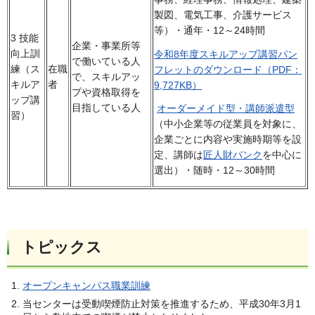
製図、電気工事、介護サービス
等）・通年・12～24時間
3 技能
企業・事業所等
向上訓
令和8年度スキルアップ講習パン
で働いている人
練（ス
在職
フレットのダウンロード（PDF：
で、スキルアッ
キルア
者
9,727KB）
プや資格取得を
ップ講
目指している人
オーダーメイド型・講師派遣型
習）
（中小企業等の従業員を対象に、
企業ごとに内容や実施時期等を設
定、講師は
匠人財バンク
を中心に
選出）・随時・12～30時間
トピックス
オープンキャンパス職業訓練
当センターは受動喫煙防止対策を推進するため、平成30年3月1