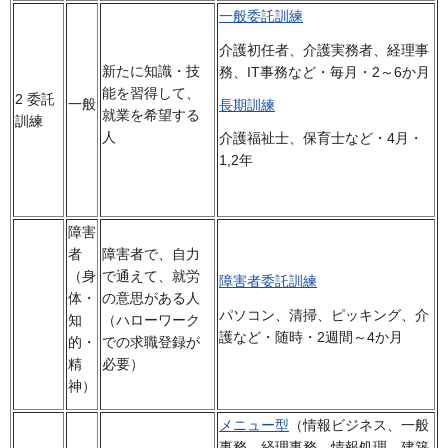
一般委託訓練
介護初任者、介護実務者、経理事
新たに知識・技
務、IT事務など・毎月・2～6か月
能を習得して、
2 委託
一般
長期訓練
就業を希望する
訓練
人
介護福祉士、保育士など・4月・
1,2年
障害
者
障害者で、自力
（身
で通えて、就労
障害者委託訓練
体・
の意思がある人
パソコン、清掃、ピッキング、介
知
（ハローワーク
護など・随時・2週間～4か月
的・
での求職登録が
精
必要）
神）
メニュー型
（情報ビジネス、一般
事務、経理事務、情報処理、建築