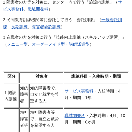
1 障害者の方等を対象に、センター内で行う「施設内訓練」（
サー
ビス実務科
、
職域開発科
）
2 民間教育訓練機関等に委託して行う「委託訓練」（
一般委託訓
練
、
長期訓練
、
障害者委託訓練
）
3 在職者の方を対象に行う「技能向上訓練（スキルアップ講習）」
（
メニュー型
、
オーダーメイド型・講師派遣型
）
区分
対象者
訓練科目・入校時期・期間
知的
知的障害者で、
サービス実務科
・入校時期：4
1 施設
障害
自立と就労を希
月・期間：1年
内訓練
者
望する人
精神
精神障害者等
職域開発科
・入校時期：4月、10
障害
で、自立と就労
月・期間：6か月
者等
を希望する人