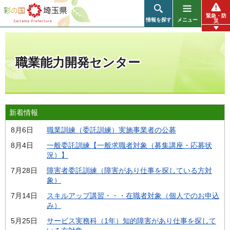
彩の国 埼玉県
緊急・防
情報を探す
メニュー
災
職業能力開発センター
新着情報
8月6日
職業訓練（委託訓練）実施事業者の公募
8月4日
一般委託訓練【一般求職者対象（募集講座・応募状
況）】
7月28日
障害者委託訓練（障害があり仕事を探している方対
象）
7月14日
スキルアップ講習・・・在職者対象（個人でのお申込
み）
5月25日
サービス実務科（1年）知的障害があり仕事を探して