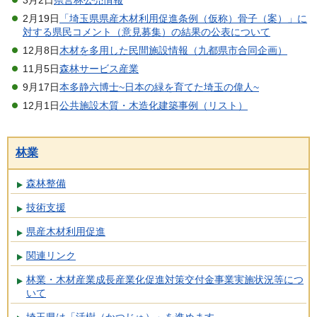
3月2日
県営林公売情報
2月19日
「埼玉県県産木材利用促進条例（仮称）骨子（案）」に
対する県民コメント（意見募集）の結果の公表について
12月8日
木材を多用した民間施設情報（九都県市合同企画）
11月5日
森林サービス産業
9月17日
本多静六博士~日本の緑を育てた埼玉の偉人~
12月1日
公共施設木質・木造化建築事例（リスト）
林業
森林整備
技術支援
県産木材利用促進
関連リンク
林業・木材産業成長産業化促進対策交付金事業実施状況等につ
いて