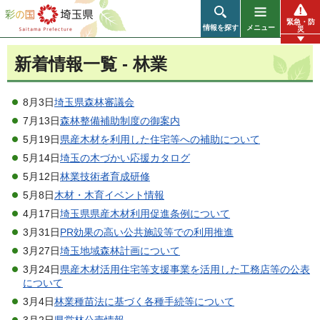
彩の国 埼玉県
緊急・防
情報を探す
メニュー
災
新着情報一覧 - 林業
8月3日
埼玉県森林審議会
7月13日
森林整備補助制度の御案内
5月19日
県産木材を利用した住宅等への補助について
5月14日
埼玉の木づかい応援カタログ
5月12日
林業技術者育成研修
5月8日
木材・木育イベント情報
4月17日
埼玉県県産木材利用促進条例について
3月31日
PR効果の高い公共施設等での利用推進
3月27日
埼玉地域森林計画について
3月24日
県産木材活用住宅等支援事業を活用した工務店等の公表
について
3月4日
林業種苗法に基づく各種手続等について