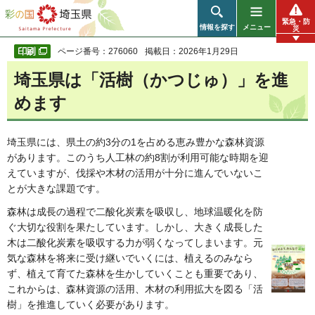
彩の国 埼玉県
緊急・防
情報を探す
メニュー
災
ページ番号：276060
掲載日：2026年1月29日
埼玉県は「活樹（かつじゅ）」を進
めます
埼玉県には、県土の約3分の1を占める恵み豊かな森林資源
があります。このうち人工林の約8割が利用可能な時期を迎
えていますが、伐採や木材の活用が十分に進んでいないこ
とが大きな課題です。
森林は成長の過程で二酸化炭素を吸収し、地球温暖化を防
ぐ大切な役割を果たしています。しかし、大きく成長した
木は二酸化炭素を吸収する力が弱くなってしまいます。元
気な森林を将来に受け継いでいくには、植えるのみなら
ず、植えて育てた森林を生かしていくことも重要であり、
これからは、森林資源の活用、木材の利用拡大を図る「活
樹」を推進していく必要があります。