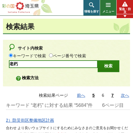
彩の国 埼玉県
緊急・防
情報を探す
メニュー
災
検索結果
サイト内検索
キーワードで検索
ページ番号で検索
検索方法
検索結果ページ
前へ
5
6
7
次へ
キーワード “老朽” に対する結果 “5684”件
6ページ目
2）防災街区整備地区計画
合わせ より良いウェブサイトにするためにみなさまのご意見をお聞かせくだ