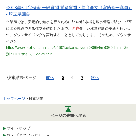
令和8年6月定例会 一般質問 質疑質問・答弁全文（宮崎吾一議員）
- 埼玉県議会
企業局では、安定的な給水を行うために5つの浄水場を送水管路で結び、相互
に水を融通できる体制を確保した上で、
老朽
化した水道施設の更新を行いつ
つ、ダウンサイジングを実施することとしております。 そのため、ダウンサ
イジン
https://www.pref.saitama.lg.jp/e1601/gikai-gaiyou/r0806/4/m/0802.html
種
別：html
サイズ：22.292KB
検索結果ページ
前へ
5
6
7
次へ
トップページ
> 検索結果
ページの先頭へ戻る
サイトマップ
ウェブアクセシビリティ