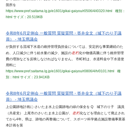
箇所を
https://www.pref.saitama.lg.jp/e1601/gikai-gaiyou/r0506/4/i0320.html
種別：
html
サイズ：20.519KB
令和8年6月定例会 一般質問 質疑質問・答弁全文（城下のり子議
員） - 埼玉県議会
が負担する流域下水道の維持管理負担金については、安定的な事業継続のた
め、人口減少に伴う給水量の減少、施設の
老朽
化や物価高騰に伴う維持管理
費の増加などを反映しなければなりません。 市町村は、水道料金や下水道使
用料に
https://www.pref.saitama.lg.jp/e1601/gikai-gaiyou/r0806/4/h/0101.html
種
別：html
サイズ：23.941KB
令和8年6月定例会 一般質問 質疑質問・答弁全文（城下のり子議
員） - 埼玉県議会
上公園跡地計画に-さいたま水上公園跡地の緑の保全を Q 城下のり子 議員
（共産党） 上尾市のさいたま水上公園が、
老朽
化などを理由として廃止され
てから4年。県は、跡地の再整備について、スポーツ科学拠点施設整備事業基
本計画を策