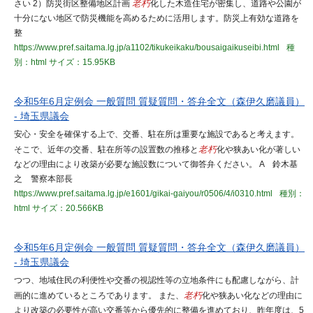
さい 2）防災街区整備地区計画
老朽
化した木造住宅が密集し、道路や公園が
十分にない地区で防災機能を高めるために活用します。防災上有効な道路を
整
https://www.pref.saitama.lg.jp/a1102/tikukeikaku/bousaigaikuseibi.html
種
別：html
サイズ：15.95KB
令和5年6月定例会 一般質問 質疑質問・答弁全文（森伊久磨議員）
- 埼玉県議会
安心・安全を確保する上で、交番、駐在所は重要な施設であると考えます。
そこで、近年の交番、駐在所等の設置数の推移と
老朽
化や狭あい化が著しい
などの理由により改築が必要な施設数について御答弁ください。 A 鈴木基
之 警察本部長
https://www.pref.saitama.lg.jp/e1601/gikai-gaiyou/r0506/4/i0310.html
種別：
html
サイズ：20.566KB
令和5年6月定例会 一般質問 質疑質問・答弁全文（森伊久磨議員）
- 埼玉県議会
つつ、地域住民の利便性や交番の視認性等の立地条件にも配慮しながら、計
画的に進めているところであります。 また、
老朽
化や狭あい化などの理由に
より改築の必要性が高い交番等から優先的に整備を進めており、昨年度は、5