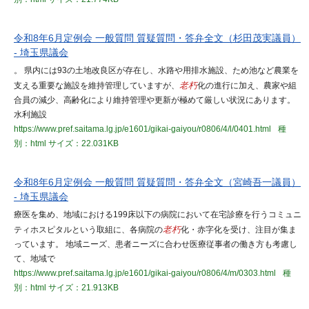
令和8年6月定例会 一般質問 質疑質問・答弁全文（杉田茂実議員）
- 埼玉県議会
。 県内には93の土地改良区が存在し、水路や用排水施設、ため池など農業を
支える重要な施設を維持管理していますが、
老朽
化の進行に加え、農家や組
合員の減少、高齢化により維持管理や更新が極めて厳しい状況にあります。
水利施設
https://www.pref.saitama.lg.jp/e1601/gikai-gaiyou/r0806/4/l/0401.html
種
別：html
サイズ：22.031KB
令和8年6月定例会 一般質問 質疑質問・答弁全文（宮崎吾一議員）
- 埼玉県議会
療医を集め、地域における199床以下の病院において在宅診療を行うコミュニ
ティホスピタルという取組に、各病院の
老朽
化・赤字化を受け、注目が集ま
っています。 地域ニーズ、患者ニーズに合わせ医療従事者の働き方も考慮し
て、地域で
https://www.pref.saitama.lg.jp/e1601/gikai-gaiyou/r0806/4/m/0303.html
種
別：html
サイズ：21.913KB