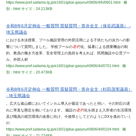
https://www.pref.saitama.lg.jp/e1601/gikai-gaiyou/r0806/4/h/0601.html
種
別：html
サイズ：24.213KB
令和8年6月定例会 一般質問 質疑質問・答弁全文（保谷武議員） -
埼玉県議会
における水泳授業、プール施設管理の外部活用による子供たちの泳力への影
響について質問しました。 学校プールの
老朽
化、猛暑による授業機会の制
約、教員の働き方改革、安全管理上の負担を考えれば、民間施設や公営プー
ル、外部人材
https://www.pref.saitama.lg.jp/e1601/gikai-gaiyou/r0806/4/i/0701.html
種
別：html
サイズ：20.473KB
令和8年6月定例会 一般質問 質疑質問・答弁全文（杉田茂実議員）
- 埼玉県議会
。広大な嵐山郷においてインカム導入が最近であったと伺い、その対応の遅
れに率直な懸念を抱いております。 施設の
老朽
化を踏まえ入所者の生活環境
及び職員の就労環境の改善に向け、今後県としてどのようにDXを進めていく
の
https://www.pref.saitama.lg.jp/e1601/gikai-gaiyou/r0806/4/l/0104.html
種
別：html
サイズ：21.774KB