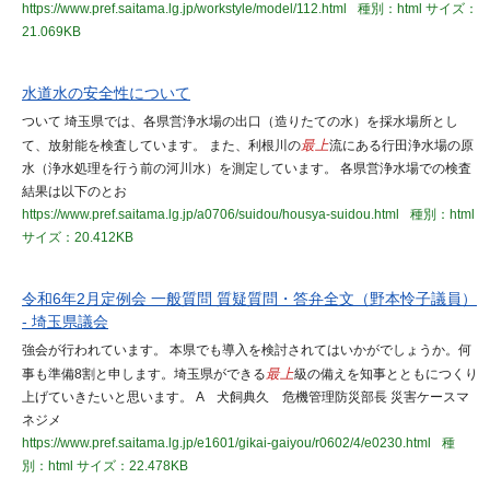
https://www.pref.saitama.lg.jp/workstyle/model/112.html
種別：html
サイズ：
21.069KB
水道水の安全性について
ついて 埼玉県では、各県営浄水場の出口（造りたての水）を採水場所とし
て、放射能を検査しています。 また、利根川の
最上
流にある行田浄水場の原
水（浄水処理を行う前の河川水）を測定しています。 各県営浄水場での検査
結果は以下のとお
https://www.pref.saitama.lg.jp/a0706/suidou/housya-suidou.html
種別：html
サイズ：20.412KB
令和6年2月定例会 一般質問 質疑質問・答弁全文（野本怜子議員）
- 埼玉県議会
強会が行われています。 本県でも導入を検討されてはいかがでしょうか。何
事も準備8割と申します。埼玉県ができる
最上
級の備えを知事とともにつくり
上げていきたいと思います。 A 犬飼典久 危機管理防災部長 災害ケースマ
ネジメ
https://www.pref.saitama.lg.jp/e1601/gikai-gaiyou/r0602/4/e0230.html
種
別：html
サイズ：22.478KB