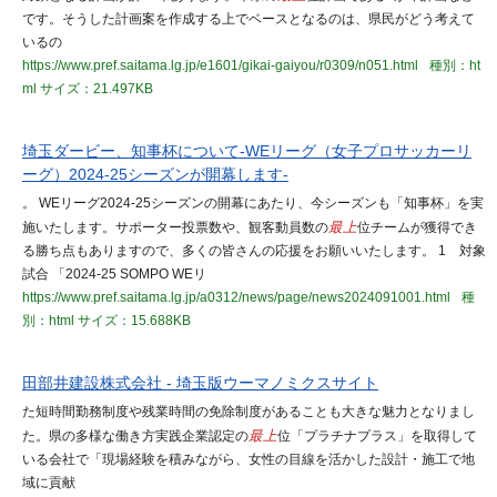
です。そうした計画案を作成する上でベースとなるのは、県民がどう考えて
いるの
https://www.pref.saitama.lg.jp/e1601/gikai-gaiyou/r0309/n051.html
種別：ht
ml
サイズ：21.497KB
埼玉ダービー、知事杯について-WEリーグ（女子プロサッカーリ
ーグ）2024-25シーズンが開幕します-
。 WEリーグ2024-25シーズンの開幕にあたり、今シーズンも「知事杯」を実
施いたします。サポーター投票数や、観客動員数の
最上
位チームが獲得でき
る勝ち点もありますので、多くの皆さんの応援をお願いいたします。 1 対象
試合 「2024-25 SOMPO WEリ
https://www.pref.saitama.lg.jp/a0312/news/page/news2024091001.html
種
別：html
サイズ：15.688KB
田部井建設株式会社 - 埼玉版ウーマノミクスサイト
た短時間勤務制度や残業時間の免除制度があることも大きな魅力となりまし
た。県の多様な働き方実践企業認定の
最上
位「プラチナプラス」を取得して
いる会社で「現場経験を積みながら、女性の目線を活かした設計・施工で地
域に貢献