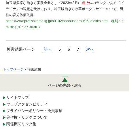
埼玉県多様な働き方実践企業として2023年8月に
最上
位のランクである『プ
ラチナ』の認定を受けており、埼玉版働き方改革ポータルサイトの中で、男
性の育児休業取得
https://www.pref.saitama.lg.jp/b0102/nanbusanrou/05itotekko.html
種別：ht
ml
サイズ：37.303KB
検索結果ページ
前へ
5
6
7
次へ
トップページ
> 検索結果
ページの先頭へ戻る
サイトマップ
ウェブアクセシビリティ
プライバシーポリシー・免責事項
著作権・リンクについて
関係機関リンク集