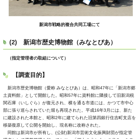
新潟市戦略的複合共同工場にて
(2) 新潟市歴史博物館（みなとぴあ）
（指定管理者の取組について）
【調査目的】
新潟市歴史博物館（愛称 みなとぴあ）は、昭和47年に「新潟市郷
土資料館」として開館した。昭和57年に資料館に隣接して旧新潟税
関石庫（いしぐら）が復元され、横を通る市道には、かつて市中心
部に張り巡らされていた堀も再現された。平成16年3月には、新た
に建設された本館と、昭和2年に建てられた旧第四銀行住吉町支店を
移築復原して公開を開始し、現名称に改称された。
同館は新潟市が所有し、(公財)新潟市芸術文化振興財団が指定管