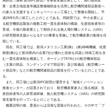
興財団（通称:新潟IPC財団）を事業実施主体として、国の成長産
業・企業立地促進等施設整備補助金を活用し航空機関連部品製造へ
の参入を支援するインキュベーション工場として整備を開始し、平
成28年5月に竣工したとのことである。同財団では、中小企業によ
る航空機部品製造の複数工程一貫生産体制の構築、生産技術者等の
育成、今後の新産業として期待される無人飛行機システム（UAS）
の研究開発支援からなる3つの事業を実施して航空機産業の集積を目
指している。
現在、同工場では、新潟メタリコン工業(株)、(株)柿崎機械、佐渡
精密(株)など新潟県内の企業7社が優れた技術を武器に特殊工程を含
む一貫生産体制を構築して、ボーイング787向けの航空機体部品
（主翼の部品、ランディングギア部品等）及び装備品（航空機シー
ト部品等）などの航空機関連部品の製造を行っているとのことであ
る。
また、同工場には新潟IPC財団が運営する「地域イノベーション
推進センター」が設置されており、航空機産業参入に係る相談、生
産技術者等の人材育成研修、無人航空機システム（UAS）の研究開
発支援等を行っているとのことである。
概要説明の後、委員からは活発な質疑が行われた。その中で「プ