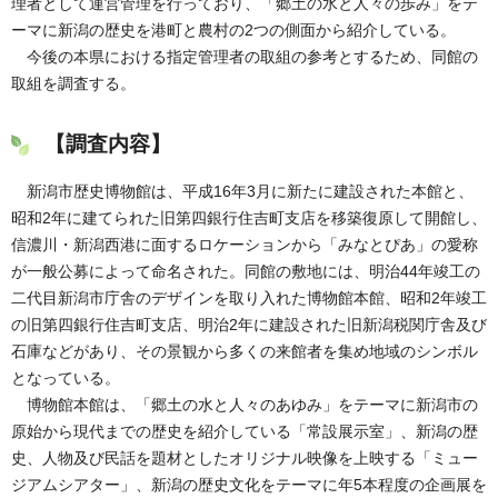
理者として運営管理を行っており、「郷土の水と人々の歩み」をテ
ーマに新潟の歴史を港町と農村の2つの側面から紹介している。
今後の本県における指定管理者の取組の参考とするため、同館の
取組を調査する。
【調査内容】
新潟市歴史博物館は、平成16年3月に新たに建設された本館と、
昭和2年に建てられた旧第四銀行住吉町支店を移築復原して開館し、
信濃川・新潟西港に面するロケーションから「みなとぴあ」の愛称
が一般公募によって命名された。同館の敷地には、明治44年竣工の
二代目新潟市庁舎のデザインを取り入れた博物館本館、昭和2年竣工
の旧第四銀行住吉町支店、明治2年に建設された旧新潟税関庁舎及び
石庫などがあり、その景観から多くの来館者を集め地域のシンボル
となっている。
博物館本館は、「郷土の水と人々のあゆみ」をテーマに新潟市の
原始から現代までの歴史を紹介している「常設展示室」、新潟の歴
史、人物及び民話を題材としたオリジナル映像を上映する「ミュー
ジアムシアター」、新潟の歴史文化をテーマに年5本程度の企画展を