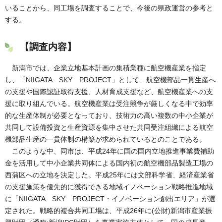
いることから、同工場を調査することで、今後の県政運営の参考と
する。
【調査内容】
新潟市では、企業立地基本計画の集積業種に航空機産業を指定
し、「NIIGATA SKY PROJECT」として、航空機部品一貫生産へ
の支援や国際認証取得支援、人材育成支援など、航空機産業への支
援に取り組んでいる。航空機産業は受注競争が厳しくなる中で効率
的な生産体制が必要となっており、技術力の高い複数の中小企業が
共同して設備投資と生産資源を集中させた共同受注組織による航空
機部品生産の一貫体制の構築が求められているとのことである。
このような中、同市は、平成24年に国の国内立地推進事業費補助
金を活用して中小企業共同体による国内初の航空機部品製造工場の
西蒲区への立地を決定した。平成25年には文部科学省、経済産業省
の支援施策を優先的に獲得できる地域イノベーション戦略推進地域
に「NIIGATA SKY PROJECT・イノベーション創出エリア」が選
定された。戦略的複合共同工場は、平成26年に(公財)新潟市産業振