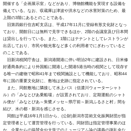
開催する「企画展示室」などがあり、博物館機能を実現する設備を
備えている。なお、収蔵庫は津波や洪水などの水害対策のため、最
上階の3階にあるとのことである。
旧第四銀行住吉町支店は、平成17年11月に登録有形文化財となっ
ており、開館日には無料で見学できるほか、2階の会議室及び日本間
は貸出しを行っている。また、1階にはテナントとしてレストランが
出店しており、市民や観光客など多くの利用者でにぎわっていると
のことである。
旧新潟税関庁舎は、新潟港開港に伴い明治2年に建設され、日米修
好通商条約により外国船に開港した開港5港当時の税関として現存す
る唯一の建物で昭和41年まで税関施設として機能しており、昭和44
年に国の重要文化財に、敷地は史跡に指定されている。
また、同館敷地に隣接して水上バス（信濃川ウォーターシャト
ル）の「みなとぴあ乗船場」が設置されており、定期運航のシャト
ル便が「みなとぴあ～朱鷺メッセ～県庁前～新潟ふるさと村」間を
結び、水の都・新潟を感じさせる。
同館は平成16年1月1日から、(公財)新潟市芸術文化振興財団が指
定管理者として運営管理を行っている。同財団は指定管理事業のほ
か、企業からの協賛金や大学でのミュージアム論の講義の謝礼金な