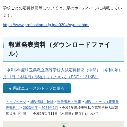
学校ごとの応募状況等については、県のホームページに掲載してい
ます。
https://www.pref.saitama.lg.jp/a0204/nyuusi.html
報道発表資料（ダウンロードファイ
ル）
「令和6年度埼玉県私立高等学校入試応募状況（中間）［令和6年1
月11日（木曜日）現在］」について（PDF：121KB）
県政ニュースのトップに戻る
トップページ
>
県政情報・統計
>
県政資料・県報
>
県政ニュース（報道発
表資料）
>
2023年度
>
2024年1月
> 令和6年度埼玉県私立高等学校入試応
募状況（中間）［令和6年1月11日（木曜日）現在］について