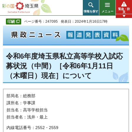
彩の国 埼玉県
緊急・防
情報を探す
メニュー
災
ページ番号：247095
発表日：2024年1月16日17時
令和6年度埼玉県私立高等学校入試応
募状況（中間）［令和6年1月11日
（木曜日）現在］について
部局名：総務部
課所名：学事課
担当名：高等学校担当
担当者名：浅井・最上
内線電話番号：2552・2559