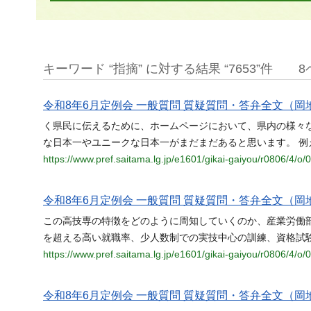
キーワード “指摘” に対する結果 “7653”件
8
令和8年6月定例会 一般質問 質疑質問・答弁全文（岡地
く県民に伝えるために、ホームページにおいて、県内の様々
な日本一やユニークな日本一がまだまだあると思います。 例
https://www.pref.saitama.lg.jp/e1601/gikai-gaiyou/r0806/4/o/
令和8年6月定例会 一般質問 質疑質問・答弁全文（岡地
この高技専の特徴をどのように周知していくのか、産業労働部
を超える高い就職率、少人数制での実技中心の訓練、資格試
https://www.pref.saitama.lg.jp/e1601/gikai-gaiyou/r0806/4/o/
令和8年6月定例会 一般質問 質疑質問・答弁全文（岡地