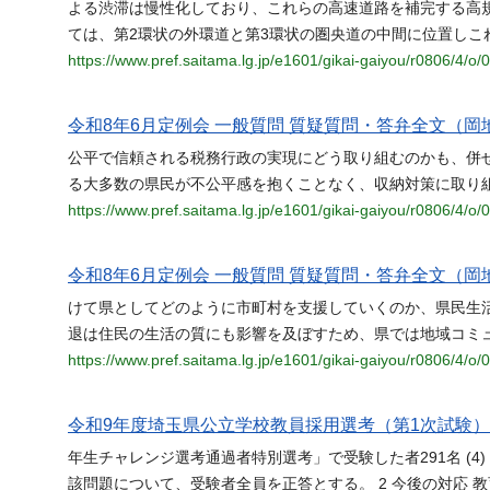
よる渋滞は慢性化しており、これらの高速道路を補完する高
ては、第2環状の外環道と第3環状の圏央道の中間に位置しこ
https://www.pref.saitama.lg.jp/e1601/gikai-gaiyou/r0806/4/o/
令和8年6月定例会 一般質問 質疑質問・答弁全文（岡地
公平で信頼される税務行政の実現にどう取り組むのかも、併せ
る大多数の県民が不公平感を抱くことなく、収納対策に取り
https://www.pref.saitama.lg.jp/e1601/gikai-gaiyou/r0806/4/o/
令和8年6月定例会 一般質問 質疑質問・答弁全文（岡地
けて県としてどのように市町村を支援していくのか、県民生活
退は住民の生活の質にも影響を及ぼすため、県では地域コミ
https://www.pref.saitama.lg.jp/e1601/gikai-gaiyou/r0806/4/o/
令和9年度埼玉県公立学校教員採用選考（第1次試験
年生チャレンジ選考通過者特別選考」で受験した者291名 (4
該問題について、受験者全員を正答とする。 2 今後の対応 