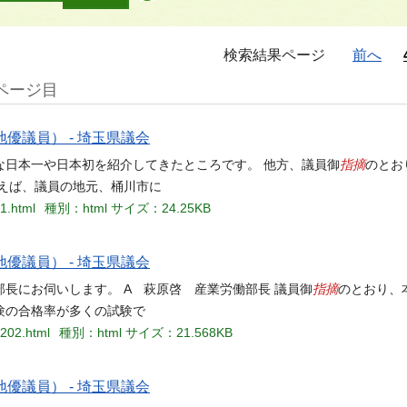
検索結果ページ
前へ
ページ目
優議員） - 埼玉県議会
指摘
な日本一や日本初を紹介してきたところです。 他方、議員御
のとお
えば、議員の地元、桶川市に
01.html
種別：html
サイズ：24.25KB
優議員） - 埼玉県議会
指摘
長にお伺いします。 A 萩原啓 産業労働部長 議員御
のとおり、
験の合格率が多くの試験で
0202.html
種別：html
サイズ：21.568KB
優議員） - 埼玉県議会