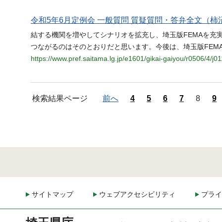
令和5年6月定例会 一般質問 質疑質問・答弁全文（柿沼
結する機関を増やしてシナリオを拡充し、埼玉版FEMAを充
つながるのはそのとおりだと思います。今後は、埼玉版FEM
https://www.pref.saitama.lg.jp/e1601/gikai-gaiyou/r0506/4/j0
検索結果ページ
前へ
4
5
6
7
8
9
サイトマップ
ウェブアクセシビリティ
プライ