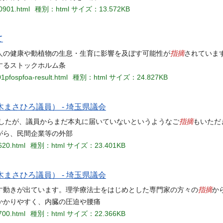
0901.html
種別：html
サイズ：13.572KB
て
指摘
人の健康や動植物の生息・生育に影響を及ぼす可能性が
されていま
するストックホルム条
1pfospfoa-result.html
種別：html
サイズ：24.827KB
まさひろ議員） - 埼玉県議会
指摘
ましたが、議員からまだ本丸に届いていないというようなご
もいただ
がら、民間企業等の外部
620.html
種別：html
サイズ：23.401KB
まさひろ議員） - 埼玉県議会
指摘
す動きが出ています。理学療法士をはじめとした専門家の方々の
か
かかりやすく、内臓の圧迫や腰痛
700.html
種別：html
サイズ：22.366KB