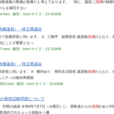
指摘
規格道路の整備が急務だと考えております。 特に、議員ご
の核都
れらを補完するい
04.html
種別：html
サイズ：24.554KB
優議員） - 埼玉県議会
指摘
て総務部長に伺います。 A 三橋亨 総務部長 議員御
のとおり、
組むことが重要となっ
07.html
種別：html
サイズ：23.159KB
優議員） - 埼玉県議会
指摘
部長に伺います。 A 横内ゆり 県民生活部長 議員御
のとおり、
ュニティの維持再構築
0902.html
種別：html
サイズ：20.83KB
）の筆答試験問題について
指摘
) 判明の経緯 令和8年7月7日（火曜日）に、受験者からの
があり判明
教育局内でのチェック体制を一層