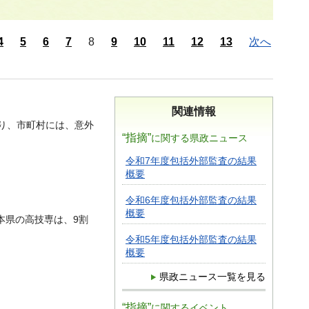
4
5
6
7
8
9
10
11
12
13
次へ
関連情報
り、市町村には、意外
“指摘”
に関する県政ニュース
令和7年度包括外部監査の結果
概要
令和6年度包括外部監査の結果
概要
本県の高技専は、9割
令和5年度包括外部監査の結果
概要
県政ニュース一覧を見る
“指摘”
に関するイベント