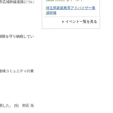
市広域幹線道路につい
埼玉県家庭教育アドバイザー養
成研修
イベント一覧を見る
期限を守り納税してい
地域コミュニティの衰
した。 (5) 対応 当