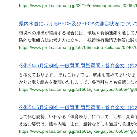
https://www.pref.saitama.lg.jp/f2210/news/page/news202607
県内水道におけるPFOS及びPFOAの測定状況につい
環境への排出が継続する場合には、環境や食物連鎖を通じて
防的な取組方法の考え方に立ち、「残留性有機汚染物質に関
https://www.pref.saitama.lg.jp/a0706/suidou-keikaku/2024070
令和5年6月定例会 一般質問 質疑質問・答弁全文（鈴木
と考えております。 県はこれまでも、取組を進めてまいり
かりと取り組みを整理いたしまして、各市町村とも連携しな
https://www.pref.saitama.lg.jp/e1601/gikai-gaiyou/r0506/4/g0
令和5年6月定例会 一般質問 質疑質問・答弁全文（鈴木
して休む姿勢、いわゆる「体育座り」について、近年、見直
え込む姿勢は、腰や内臓、また、坐骨などにも過度な負担が
https://www.pref.saitama.lg.jp/e1601/gikai-gaiyou/r0506/4/g0