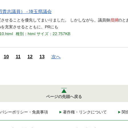
貴志議員） - 埼玉県議会
指摘
実させることを優先してまいりました。 しかしながら、議員御
のと
Aを充実させるとともに、PRにも
110.html
種別：html
サイズ：22.757KB
10
11
12
13
次へ
ページの先頭へ戻る
バシーポリシー・免責事項
著作権・リンクについて
関