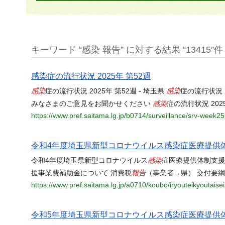
キーワード “感染 報告” に対する結果 “13415”件
感染症の流行状況 2025年 第52週
感染
感染
症の流行状況 2025年 第52週 - 埼玉県
症の流行状況 
感染
みなさまのご意見をお聞かせください
症の流行状況 202
https://www.pref.saitama.lg.jp/b0714/surveillance/srv-week2
令和4年度埼玉県新型コロナウイルス感染症医療提供
感染
令和4年度埼玉県新型コロナウイルス
症医療提供体制支援
報告
援事業費補助金について 消費税
（事業者→県） 交付要綱
https://www.pref.saitama.lg.jp/a0710/koubo/iryouteikyoutaise
令和5年度埼玉県新型コロナウイルス感染症医療提供