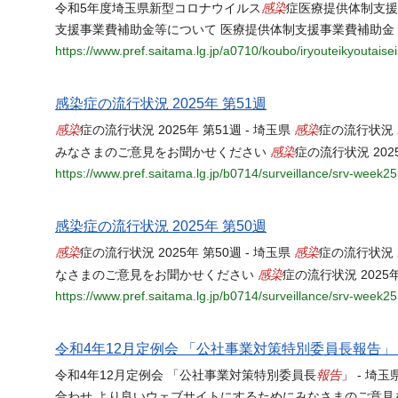
感染
令和5年度埼玉県新型コロナウイルス
症医療提供体制支援
支援事業費補助金等について 医療提供体制支援事業費補助金
https://www.pref.saitama.lg.jp/a0710/koubo/iryouteikyoutaise
感染症の流行状況 2025年 第51週
感染
感染
症の流行状況 2025年 第51週 - 埼玉県
症の流行状況 
感染
みなさまのご意見をお聞かせください
症の流行状況 202
https://www.pref.saitama.lg.jp/b0714/surveillance/srv-week2
感染症の流行状況 2025年 第50週
感染
感染
症の流行状況 2025年 第50週 - 埼玉県
症の流行状況 
感染
なさまのご意見をお聞かせください
症の流行状況 2025
https://www.pref.saitama.lg.jp/b0714/surveillance/srv-week2
令和4年12月定例会 「公社事業対策特別委員長報告」 
報告
令和4年12月定例会 「公社事業対策特別委員長
」 - 埼
合わせ より良いウェブサイトにするためにみなさまのご意見