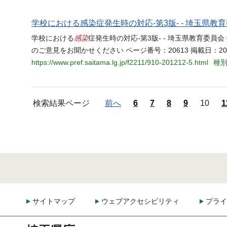
学校における感染症発生時の対応-第3版- - 埼玉県教
感染
学校における
症発生時の対応-第3版- - 埼玉県教育委員会
のご意見をお聞かせください ページ番号：20613 掲載日：20
https://www.pref.saitama.lg.jp/f2211/910-201212-5.html
種別
検索結果ページ
前へ
6
7
8
9
10
1
サイトマップ
ウェブアクセシビリティ
プライ