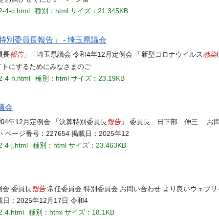
2-4-c.html
種別：html
サイズ：21.345KB
特別委員長報告」 - 埼玉県議会
報告
感染
員長
」 - 埼玉県議会 令和4年12月定例会 「新型コロナウイルス
イトにするためにみなさまのご
2-4-h.html
種別：html
サイズ：23.19KB
議会
報告
令和4年12月定例会 「決算特別委員長
」 委員長 日下部 伸三 お問
ジ番号：227654 掲載日：2025年12
2-4-j.html
種別：html
サイズ：23.463KB
報告
例会 委員長
常任委員会 特別委員会 お問い合わせ より良いウェブ
：2025年12月17日 令和4
2-4.html
種別：html
サイズ：18.1KB