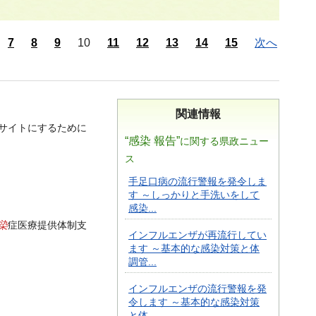
7
8
9
10
11
12
13
14
15
次へ
関連情報
ェブサイトにするために
“感染 報告”
に関する県政ニュー
ス
手足口病の流行警報を発令しま
す ～しっかりと手洗いをして
感染...
染
症医療提供体制支
インフルエンザが再流行してい
ます ～基本的な感染対策と体
調管...
インフルエンザの流行警報を発
令します ～基本的な感染対策
と体...