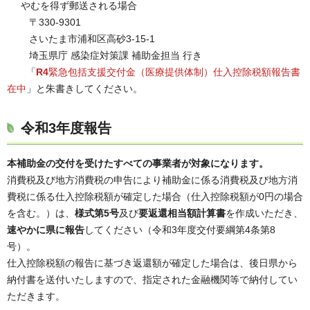
やむを得ず郵送される場合
〒330-9301
さいたま市浦和区高砂3-15-1
埼玉県庁 感染症対策課 補助金担当 行き
「
R4
緊急包括支援交付金（医療提供体制）仕入控除税額報告書
在中
」と朱書きしてください。
令和3年度報告
本補助金の交付を受けたすべての事業者が対象になります。
消費税及び地方消費税の申告により補助金に係る消費税及び地方消
費税に係る仕入控除税額が確定した場合（仕入控除税額が0円の場合
を含む。）は、
様式第5号
及び
要返還相当額計算書
を作成いただき、
速やかに県に報告
してください（令和3年度交付要綱第4条第8
号）。
仕入控除税額の報告に基づき返還額が確定した場合は、後日県から
納付書を送付いたしますので、指定された金融機関等で納付してい
ただきます。