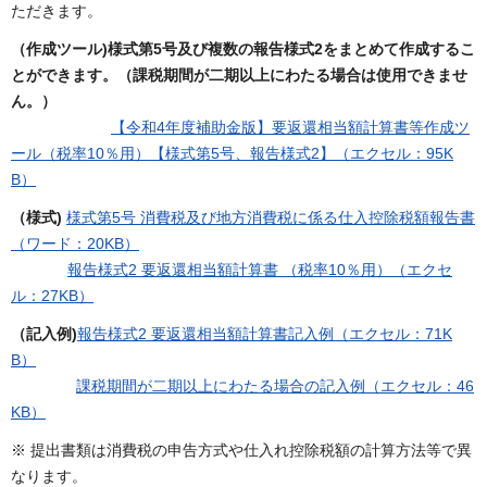
ただきます。
（作成ツール)様式第5号及び複数の報告様式2をまとめて作成するこ
とができます。（課税期間が二期以上にわたる場合は使用できませ
ん。）
【令和4年度補助金版】要返還相当額計算書等作成ツ
ール（税率10％用）【様式第5号、報告様式2】（エクセル：95K
B）
（様式)
様式第5号 消費税及び地方消費税に係る仕入控除税額報告書
（ワード：20KB）
報告様式2 要返還相当額計算書 （税率10％用）（エクセ
ル：27KB）
（記入例)
報告様式2 要返還相当額計算書記入例（エクセル：71K
B）
課税期間が二期以上にわたる場合の記入例（エクセル：46
KB）
※ 提出書類は消費税の申告方式や仕入れ控除税額の計算方法等で異
なります。