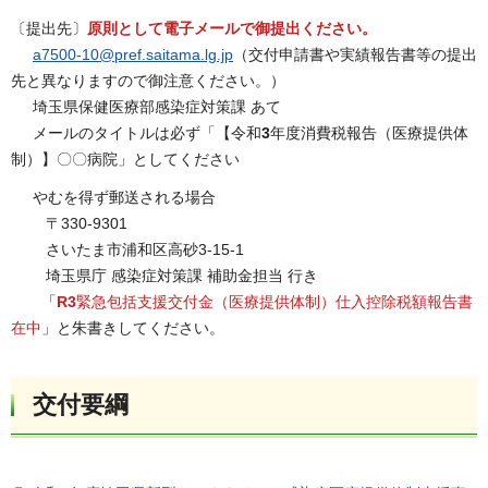
〔提出先〕
原則として電子メールで御提出ください。
a7500-10@pref.saitama.lg.jp
（交付申請書や実績報告書等の提出
先と異なりますので御注意ください。）
埼玉県保健医療部感染症対策課 あて
メールのタイトルは必ず「【令和
3
年度消費税報告（医療提供体
制）】〇〇病院」としてください
やむを得ず郵送される場合
〒330-9301
さいたま市浦和区高砂3-15-1
埼玉県庁 感染症対策課 補助金担当 行き
「
R3
緊急包括支援交付金（医療提供体制）仕入控除税額報告書
在中
」と朱書きしてください。
交付要綱