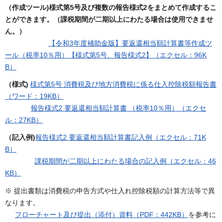
（作成ツール)様式第5号及び複数の報告様式2をまとめて作成するこ
とができます。（課税期間が二期以上にわたる場合は使用できませ
ん。）
【令和3年度補助金版】要返還相当額計算書等作成ツ
ール（税率10％用）【様式第5号、報告様式2】（エクセル：96K
B）
（様式)
様式第5号 消費税及び地方消費税に係る仕入控除税額報告書
（ワード：19KB）
報告様式2 要返還相当額計算書 （税率10％用）（エクセ
ル：27KB）
（記入例)
報告様式2 要返還相当額計算書記入例（エクセル：71K
B）
課税期間が二期以上にわたる場合の記入例（エクセル：46
KB）
※ 提出書類は消費税の申告方式や仕入れ控除税額の計算方法等で異
なります。
フローチャート及び提出（添付）資料（PDF：442KB）
を参考に