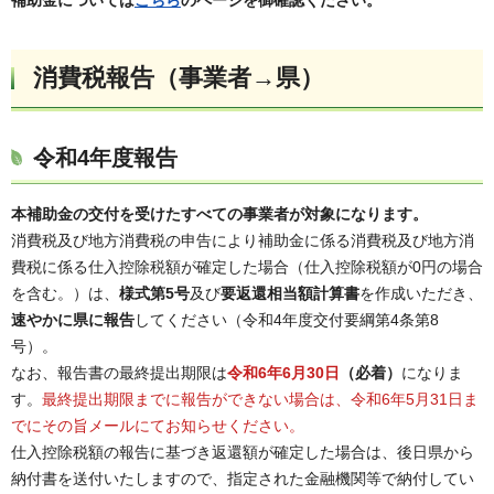
消費税報告（事業者→県）
令和4年度報告
本補助金の交付を受けたすべての事業者が対象になります。
消費税及び地方消費税の申告により補助金に係る消費税及び地方消
費税に係る仕入控除税額が確定した場合（仕入控除税額が0円の場合
を含む。）は、
様式第5号
及び
要返還相当額計算書
を作成いただき、
速やかに県に報告
してください（令和4年度交付要綱第4条第8
号）。
なお、報告書の最終提出期限は
令和6年6月30日
（必着）
になりま
す。
最終提出期限までに報告ができない場合は、令和6年5月31日ま
でにその旨メールにてお知らせください。
仕入控除税額の報告に基づき返還額が確定した場合は、後日県から
納付書を送付いたしますので、指定された金融機関等で納付してい