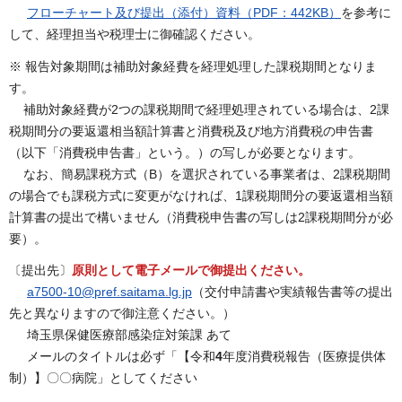
フローチャート及び提出（添付）資料（PDF：442KB）
を参考に
して、経理担当や税理士に御確認ください。
※ 報告対象期間は補助対象経費を経理処理した課税期間となりま
す。
補助対象経費が2つの課税期間で経理処理されている場合は、2課
税期間分の要返還相当額計算書と消費税及び地方消費税の申告書
（以下「消費税申告書」という。）の写しが必要となります。
なお、簡易課税方式（B）を選択されている事業者は、2課税期間
の場合でも課税方式に変更がなければ、1課税期間分の要返還相当額
計算書の提出で構いません（消費税申告書の写しは2課税期間分が必
要）。
〔提出先〕
原則として電子メールで御提出ください。
a7500-10@pref.saitama.lg.jp
（交付申請書や実績報告書等の提出
先と異なりますので御注意ください。）
埼玉県保健医療部感染症対策課 あて
メールのタイトルは必ず「【令和
4
年度消費税報告（医療提供体
制）】〇〇病院」としてください