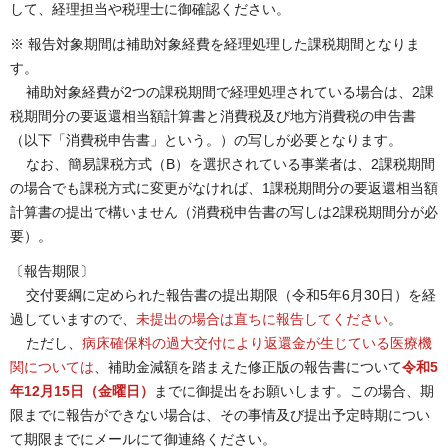
して、経理担当や税理士に御確認ください。
※ 報告対象期間は補助対象経費を経理処理した課税期間となりま
す。
補助対象経費が2つの課税期間で経理処理されている場合は、2課
税期間分の要返還相当額計算書と消費税及び地方消費税の申告書
（以下「消費税申告書」という。）の写しが必要となります。
なお、簡易課税方式（B）を選択されている事業者は、2課税期間
の場合でも課税方式に変更がなければ、1課税期間分の要返還相当額
計算書の提出で構いません（消費税申告書の写しは2課税期間分が必
要）。
〔報告期限〕
交付要綱に定められた報告書の提出期限（令和5年6月30日）を経
過していますので、
未提出の場合は直ちに報告してください
。
ただし、
病床確保料の過大交付により返還金が生じている医療機
関については
、補助金減額を踏まえた修正版の報告書について
令和5
年12月15日（金曜日）
までに御提出をお願いします。この場合、期
限までに報告ができない場合は、その事情及び提出予定時期につい
て期限までにメールにて御連絡ください。