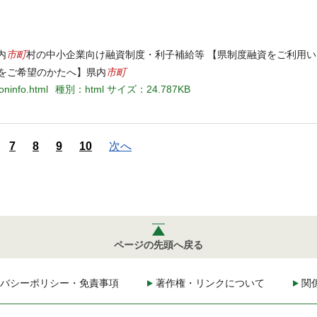
市町
内
村の中小企業向け融資制度・利子補給等 【県制度融資をご利用
市町
をご希望のかたへ】県内
oninfo.html
種別：html
サイズ：24.787KB
7
8
9
10
次へ
ページの先頭へ戻る
バシーポリシー・免責事項
著作権・リンクについて
関