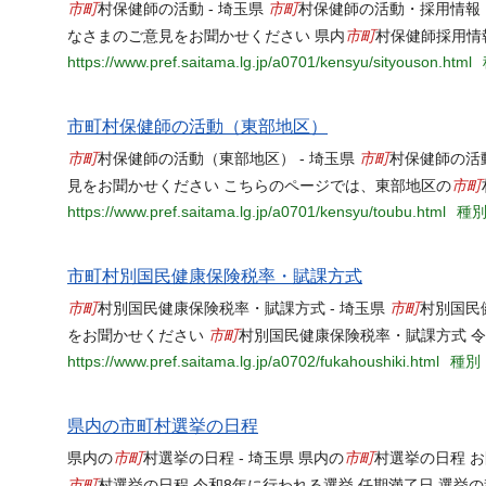
市町
市町
村保健師の活動 - 埼玉県
村保健師の活動・採用情報
市町
なさまのご意見をお聞かせください 県内
村保健師採用情
https://www.pref.saitama.lg.jp/a0701/kensyu/sityouson.html
市町村保健師の活動（東部地区）
市町
市町
村保健師の活動（東部地区） - 埼玉県
村保健師の活
市町
見をお聞かせください こちらのページでは、東部地区の
https://www.pref.saitama.lg.jp/a0701/kensyu/toubu.html
種別
市町村別国民健康保険税率・賦課方式
市町
市町
村別国民健康保険税率・賦課方式 - 埼玉県
村別国民
市町
をお聞かせください
村別国民健康保険税率・賦課方式 令
https://www.pref.saitama.lg.jp/a0702/fukahoushiki.html
種別：
県内の市町村選挙の日程
市町
市町
県内の
村選挙の日程 - 埼玉県 県内の
村選挙の日程 
市町
村選挙の日程 令和8年に行われる選挙 任期満了日 選挙の