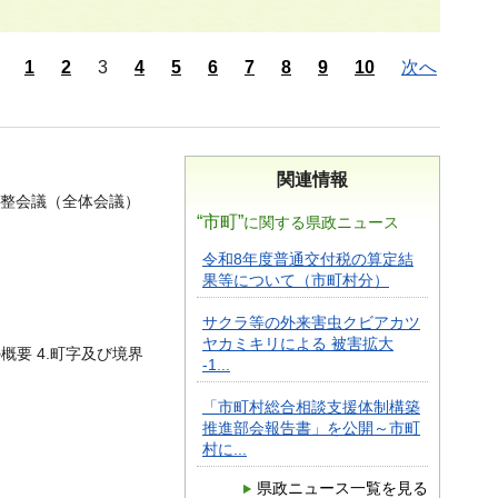
1
2
3
4
5
6
7
8
9
10
次へ
関連情報
整会議（全体会議）
“市町”
に関する県政ニュース
令和8年度普通交付税の算定結
果等について（市町村分）
サクラ等の外来害虫クビアカツ
ヤカミキリによる 被害拡大
概要 4.町字及び境界
-1...
「市町村総合相談支援体制構築
推進部会報告書」を公開～市町
村に...
県政ニュース一覧を見る