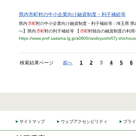
県内市町村の中小企業向け融資制度・利子補給等
市町
県内
村の中小企業向け融資制度・利子補給等 - 埼玉県 県
市町
市町
へ】県内
村の利子補給等 【
村独自の融資制度の利用
https://www.pref.saitama.lg.jp/a0805/seidoyushi/07j-shichous
検索結果ページ
前へ
1
2
3
4
5
6
サイトマップ
ウェブアクセシビリティ
プライ