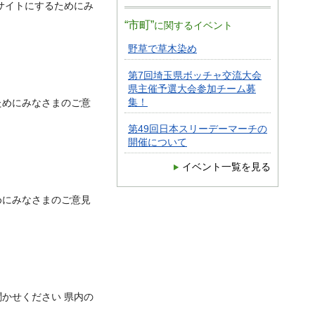
サイトにするためにみ
“市町”
に関するイベント
野草で草木染め
第7回埼玉県ボッチャ交流大会
県主催予選大会参加チーム募
集！
ためにみなさまのご意
第49回日本スリーデーマーチの
開催について
イベント一覧を見る
めにみなさまのご意見
かせください 県内の