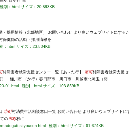
種別：html
サイズ：20.593KB
動・採用情報（北部地区） お問い合わせ より良いウェブサイトにする
村保健師の活動・採用情報を
別：html
サイズ：23.834KB
町
市町
村障害者就労支援センター一覧【あ～た行】
村障害者就労支援セ
町） 桶川市 （か行）春日部市 川口市 川越市北埼玉（羽
20-01.html
種別：html
サイズ：103.859KB
市町
口
村消費生活相談窓口一覧 お問い合わせ より良いウェブサイトに
市町
全ての
村に
nmadoguti-sityouson.html
種別：html
サイズ：61.674KB