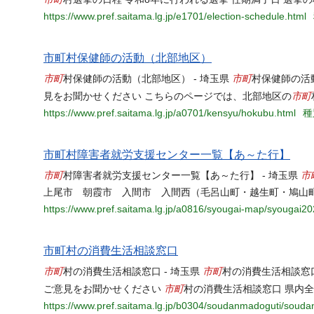
https://www.pref.saitama.lg.jp/e1701/election-schedule.html
市町村保健師の活動（北部地区）
市町
市町
村保健師の活動（北部地区） - 埼玉県
村保健師の活
市町
見をお聞かせください こちらのページでは、北部地区の
https://www.pref.saitama.lg.jp/a0701/kensyu/hokubu.html
種
市町村障害者就労支援センター一覧【あ～た行】
市町
市
村障害者就労支援センター一覧【あ～た行】 - 埼玉県
上尾市 朝霞市 入間市 入間西（毛呂山町・越生町・鳩山
https://www.pref.saitama.lg.jp/a0816/syougai-map/syougai20
市町村の消費生活相談窓口
市町
市町
村の消費生活相談窓口 - 埼玉県
村の消費生活相談窓
市町
ご意見をお聞かせください
村の消費生活相談窓口 県内
https://www.pref.saitama.lg.jp/b0304/soudanmadoguti/souda