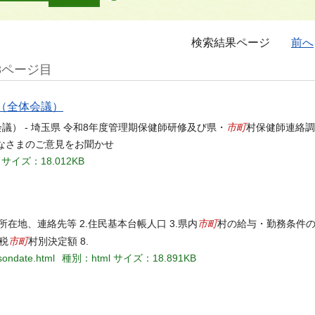
検索結果ページ
前へ
3ページ目
（全体会議）
市町
議） - 埼玉県 令和8年度管理期保健師研修及び県・
村保健師連絡調
なさまのご意見をお聞かせ
サイズ：18.012KB
市町
在地、連絡先等 2.住民基本台帳人口 3.県内
村の給与・勤務条件の
市町
税
村別決定額 8.
sondate.html
種別：html
サイズ：18.891KB