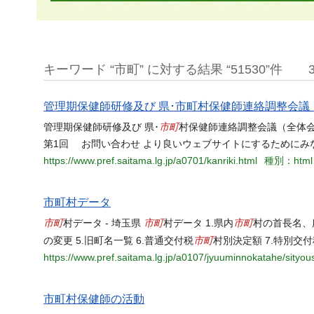
キーワード “市町” に対する結果 “51530”件
管理期保健師研修及び 県･市町村保健師連絡調整会議
市町
管理期保健師研修及び 県･
村保健師連絡調整会議（全体会
第1回 お問い合わせ より良いウェブサイトにするためにみ
https://www.pref.saitama.lg.jp/a0701/kanriki.html
種別：html
市町村データ
市町
市町
市町
村データ - 埼玉県
村データ 1.県内
村の首長名、所
市町
の変更 5.旧町名一覧 6.普通交付税
村別決定額 7.特別交付
https://www.pref.saitama.lg.jp/a0107/jyuuminnokatahe/sityou
市町村保健師の活動