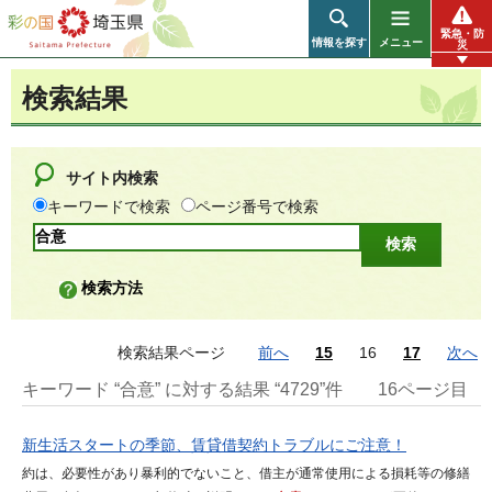
彩の国 埼玉県
緊急・防
情報を探す
メニュー
災
検索結果
サイト内検索
キーワードで検索
ページ番号で検索
検索方法
検索結果ページ
前へ
15
16
17
次へ
キーワード “合意” に対する結果 “4729”件
16ページ目
新生活スタートの季節、賃貸借契約トラブルにご注意！
約は、必要性があり暴利的でないこと、借主が通常使用による損耗等の修繕