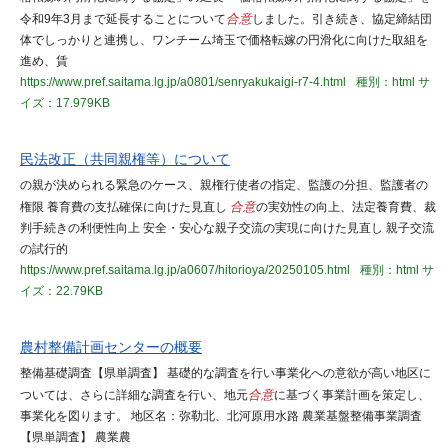
令和9年3月まで延長することについて
合意
しました。引き続き、協定締結団
体でしっかりと連携し、ワンチーム埼玉で価格転嫁の円滑化に向けた取組を
進め、賃
https://www.pref.saitama.lg.jp/a0801/senryakukaigi-r7-4.html
種別：html
サ
イズ：17.979KB
民法改正（共同親権等）について
の親が決められる緊急のケース、親権行使者の指定、監護の分担、監護者の
権限 養育費の支払確保に向けた見直し
合意
の実効性の向上、法定養育費、裁
判手続きの利便性向上 安全・安心な親子交流の実現に向けた見直し 親子交流
の試行的
https://www.pref.saitama.lg.jp/a0607/hitorioya/20250105.html
種別：html
サ
イズ：22.79KB
農村整備計画センターの概要
整備基礎調査【県単調査】 基礎的な調査を行い事業化への意欲が高い地区に
ついては、さらに詳細な調査を行い、地元
合意
に基づく事業計画を策定し、
事業化を図ります。 地区名：弥勒北、北河原用水路 農業基盤整備事業調査
【県単調査】 農業農