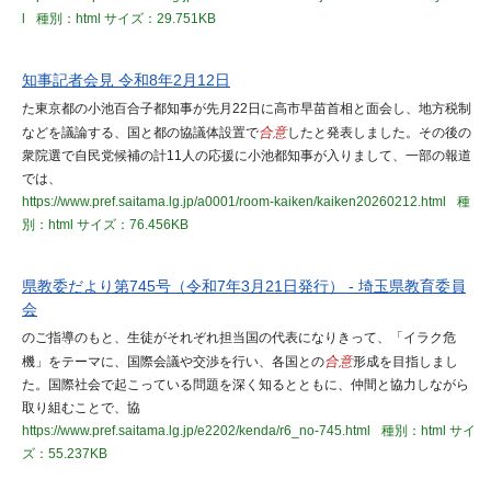
l
種別：html
サイズ：29.751KB
知事記者会見 令和8年2月12日
た東京都の小池百合子都知事が先月22日に高市早苗首相と面会し、地方税制
などを議論する、国と都の協議体設置で
合意
したと発表しました。その後の
衆院選で自民党候補の計11人の応援に小池都知事が入りまして、一部の報道
では、
https://www.pref.saitama.lg.jp/a0001/room-kaiken/kaiken20260212.html
種
別：html
サイズ：76.456KB
県教委だより第745号（令和7年3月21日発行） - 埼玉県教育委員
会
のご指導のもと、生徒がそれぞれ担当国の代表になりきって、「イラク危
機」をテーマに、国際会議や交渉を行い、各国との
合意
形成を目指しまし
た。国際社会で起こっている問題を深く知るとともに、仲間と協力しながら
取り組むことで、協
https://www.pref.saitama.lg.jp/e2202/kenda/r6_no-745.html
種別：html
サイ
ズ：55.237KB