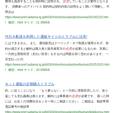
費用も負担することを契約時に説明され、
合意
していることが要件となりま
す。 消費者へのアドバイス 契約時は契約内容の説明をよく聞いて理解し、不
明点は
https://www.pref.saitama.lg.jp/b0304/shohisoudan/jirei/sumai/20240225.htm
l
種別：html
サイズ：21.388KB
代引き配達を利用した通販サイトのトラブルに注意!
にはできません。 また、通信販売はクーリング・オフ制度が適用されず、契
約が成立すると解約は購入者と販売者双方の
合意
が必要になるため、安易に
一方的な受取拒否（支払い拒否）をするのは問題を招く恐れがあります。 一
旦支払った代
https://www.pref.saitama.lg.jp/b0304/shohisoudan/jirei/tsuhan/20251025.htm
l
種別：html
サイズ：20.099KB
ネット通販の定期購入トラブル
約」に従うことになり、「もう要らない」と一方的に受取拒否したり、送り
返しても支払義務は残ります。解約には事業者の
合意
が必要です。 困った時
には、お近くの消費生活センター等にご相談ください。 ご相談は、相談専用
電話番号や相談専
https://www.pref.saitama.lg.jp/b0304/shohisoudan/jirei/tsuhan/teikikonyu.htm