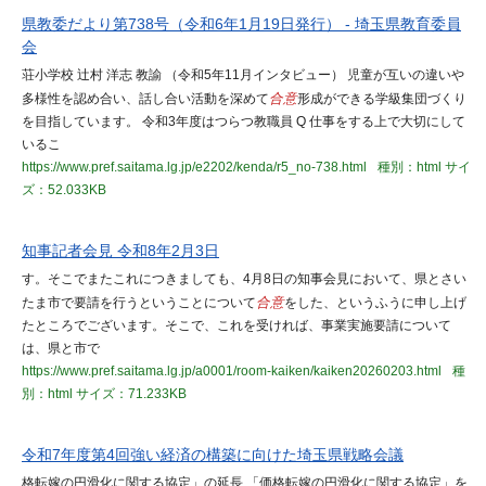
県教委だより第738号（令和6年1月19日発行） - 埼玉県教育委員
会
荘小学校 辻村 洋志 教諭 （令和5年11月インタビュー） 児童が互いの違いや
多様性を認め合い、話し合い活動を深めて
合意
形成ができる学級集団づくり
を目指しています。 令和3年度はつらつ教職員 Q 仕事をする上で大切にして
いるこ
https://www.pref.saitama.lg.jp/e2202/kenda/r5_no-738.html
種別：html
サイ
ズ：52.033KB
知事記者会見 令和8年2月3日
す。そこでまたこれにつきましても、4月8日の知事会見において、県とさい
たま市で要請を行うということについて
合意
をした、というふうに申し上げ
たところでございます。そこで、これを受ければ、事業実施要請について
は、県と市で
https://www.pref.saitama.lg.jp/a0001/room-kaiken/kaiken20260203.html
種
別：html
サイズ：71.233KB
令和7年度第4回強い経済の構築に向けた埼玉県戦略会議
格転嫁の円滑化に関する協定」の延長 「価格転嫁の円滑化に関する協定」を