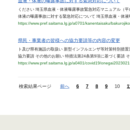
血液・体液の曝露事故に対する緊急対応について
ください 埼玉県血液・体液曝露事故緊急対応マニュアル（平成
体液の曝露事故に対する緊急対応について 埼玉県血液・体液
https://www.pref.saitama.lg.jp/a0701/kanentaisaku/bakuroji
県民・事業者の皆様への協力要請等の内容の変更
ト及び県有施設の取扱い 新型インフルエンザ等対策特別措置
協力要請 その他のお願い 特措法第24条第9項に基づく要請 
https://www.pref.saitama.lg.jp/a0401/covid19/onegai2023021
検索結果ページ
前へ
6
7
8
9
10
1