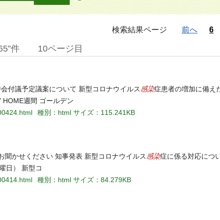
検索結果ページ
前へ
6
5”件
10ページ目
感染
時会付議予定議案について 新型コロナウイルス
症患者の増加に備え
 HOME週間 ゴールデン
00424.html
種別：html
サイズ：115.241KB
感染
お聞かせください 知事発表 新型コロナウイルス
症に係る対応につい
火曜日） 新型コ
00414.html
種別：html
サイズ：84.279KB