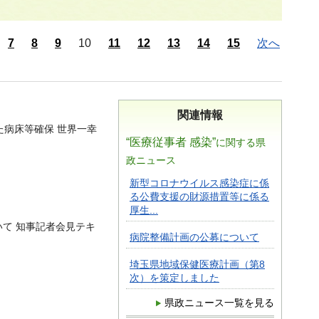
7
8
9
10
11
12
13
14
15
次へ
関連情報
た病床等確保 世界一幸
“医療従事者 感染”
に関する県
政ニュース
新型コロナウイルス感染症に係
る公費支援の財源措置等に係る
厚生...
て 知事記者会見テキ
病院整備計画の公募について
埼玉県地域保健医療計画（第8
次）を策定しました
県政ニュース一覧を見る