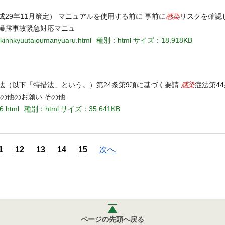
感染
29年11月策定） マニュアルを使用する前に 事前に
リスクを確認
曝露事故緊急対応マニュ
kokinnkyuutaioumanyuaru.html
種別：html
サイズ：18.918KB
感染
法（以下「特措法」という。）第24条第9項に基づく要請
症法第4
その他のお願い その他
6.html
種別：html
サイズ：35.641KB
1
12
13
14
15
次へ
ページの先頭へ戻る