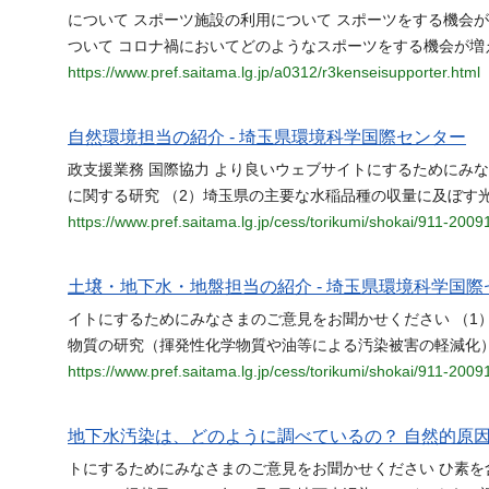
について スポーツ施設の利用について スポーツをする機会
ついて コロナ禍においてどのようなスポーツをする機会が増
https://www.pref.saitama.lg.jp/a0312/r3kenseisupporter.html
自然環境担当の紹介 - 埼玉県環境科学国際センター
政支援業務 国際協力 より良いウェブサイトにするためにみな
に関する研究 （2）埼玉県の主要な水稲品種の収量に及ぼす
https://www.pref.saitama.lg.jp/cess/torikumi/shokai/911-200
土壌・地下水・地盤担当の紹介 - 埼玉県環境科学国際
イトにするためにみなさまのご意見をお聞かせください （1
物質の研究（揮発性化学物質や油等による汚染被害の軽減化）
https://www.pref.saitama.lg.jp/cess/torikumi/shokai/911-200
地下水汚染は、どのように調べているの？ 自然的原因
トにするためにみなさまのご意見をお聞かせください ひ素を