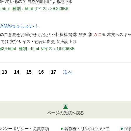
うに調べているの？ 自然的原因による地下水
6.html
種別：html
サイズ：29.326KB
TAMAわっしょい！
カニ
ご意見をお聞かせください ① 棒棒鶏 ② 酢豚 ③
玉 本文へスキッ
業者向け 文字サイズ・色合い変更 音声読上げ
3439.html
種別：html
サイズ：16.006KB
13
14
15
16
17
次へ
ページの先頭へ戻る
バシーポリシー・免責事項
著作権・リンクについて
関