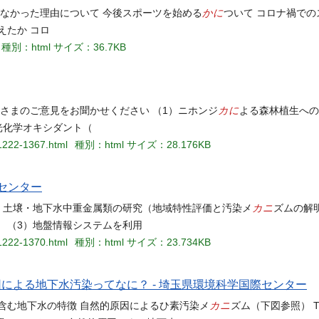
かに
がなかった理由について 今後スポーツを始める
ついて コロナ禍で
えたか コロ
種別：html
サイズ：36.7KB
カに
さまのご意見をお聞かせください （1）ニホンジ
よる森林植生への
光化学オキシダント（
91222-1367.html
種別：html
サイズ：28.176KB
センター
カニ
）土壌・地下水中重金属類の研究（地域特性評価と汚染メ
ズムの解
 （3）地盤情報システムを利用
91222-1370.html
種別：html
サイズ：23.734KB
による地下水汚染ってなに？ - 埼玉県環境科学国際センター
カニ
含む地下水の特徴 自然的原因によるひ素汚染メ
ズム（下図参照） T