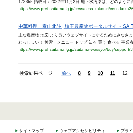
172855 掲載日：2022年11月2日 地下水汚染は、どのよ
https://www.pref.saitama.lg.jp/cess/cess-kokosiri/cess-koko2
中華料理 泰山北斗 | 埼玉農産物ポータルサイト SAI
主な農産物 地図 より良いウェブサイトにするためにみなさまの
わっしょい！ 検索・メニュー トップ 知る 買う 食べる 事
https://www.pref.saitama.lg.jp/saitama-wassyoi/buy/support/
検索結果ページ
前へ
8
9
10
11
12
サイトマップ
ウェブアクセシビリティ
プライ