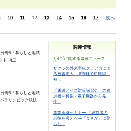
9
10
11
12
13
14
15
16
17
次へ
関連情報
） 分野5「暮らしと地域
“かに”
に関する県政ニュース
クト 埼玉
サクラの外来害虫クビアカによ
る被害拡大 ～8市町で初確認、
被...
「電磁ノイズ対策講習会」の参
） 分野5「暮らしと地域
加者を募集 - 電子機器から発
ク・パラリンピック競技
生...
事業承継セミナー 「経営者の
老後を考える―『まさか』に陥
らな...