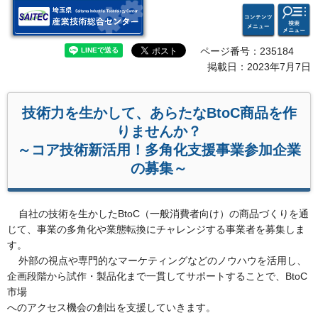
検索・
コンテ
埼玉県 産業技術総合セン
共通メ
ンツメ
ター
ニュー
ニュー
ページ番号：235184
掲載日：2023年7月7日
技術力を生かして、あらたなBtoC商品を作
りませんか？
～コア技術新活用！多角化支援事業参加企業
の募集～
自社の技術を生かしたBtoC（一般消費者向け）の商品づくりを通
じて、事業の多角化や業態転換にチャレンジする事業者を募集しま
す。
外部の視点や専門的なマーケティングなどのノウハウを活用し、
企画段階から試作・製品化まで一貫してサポートすることで、BtoC
市場
へのアクセス機会の創出を支援していきます。