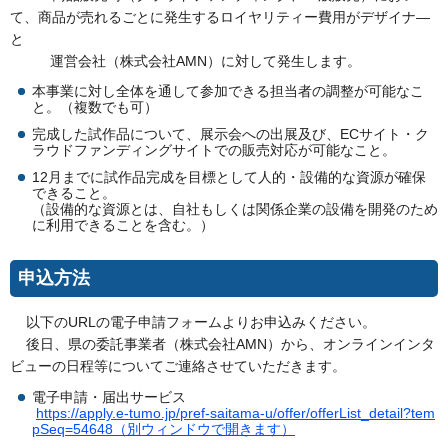
て、商品が売れるごとに発生するロイヤリティー費用がデザイナ―
と
運営会社（株式会社AMN）に対して発生します。
本事業に対し全体を通して参加できる担当者の調整が可能なこ
と。（複数でも可）
完成した試作品について、展示会への出展及び、ECサイト・ク
ラウドファンディングサイトでの販売対応が可能なこと。
12月までに試作品完成を目標として人的・設備的な資源が確保
できること。
（設備的な資源とは、自社もしくは関係企業の設備を開発のため
に利用できることを含む。）
申込方法
以下のURLの電子申請フォームよりお申込みください。
後日、県の委託事業者（株式会社AMN）から、オンラインインタ
ビューの日程等についてご連絡させていただきます。
電子申請・届出サービス
https://apply.e-tumo.jp/pref-saitama-u/offer/offerList_detail?tem
pSeq=54648（別ウィンドウで開きます）