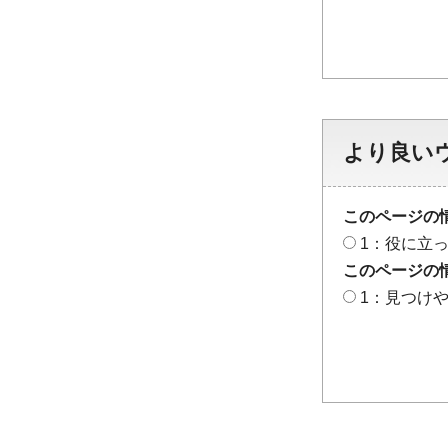
より良い
このページの
1：役に立
このページの
1：見つけ