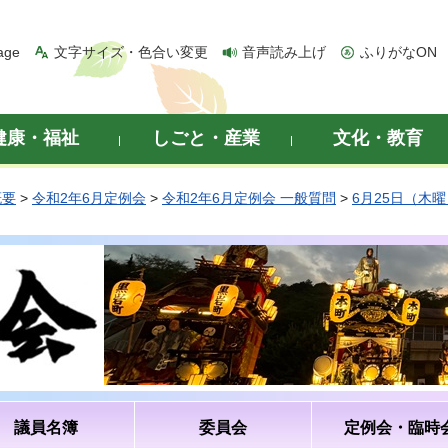
age
文字サイズ・色合い変更
音声読み上げ
ふりがなON
健康・福祉
しごと・産業
文化・教育
概要
>
令和2年6月定例会
>
令和2年6月定例会 一般質問
>
6月25日（木
議員名簿
委員会
定例会・臨時