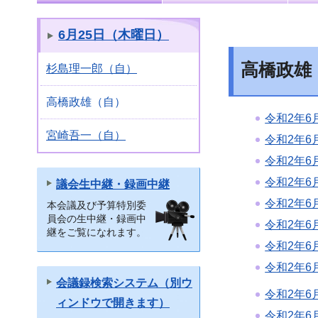
6月25日（木曜日）
高橋政雄
杉島理一郎（自）
高橋政雄（自）
令和2年6
宮崎吾一（自）
令和2年6
令和2年6
令和2年6
議会生中継・録画中継
令和2年6
本会議及び予算特別委
員会の生中継・録画中
令和2年6
継をご覧になれます。
令和2年6
令和2年6
会議録検索システム（別ウ
令和2年6
ィンドウで開きます）
令和2年6