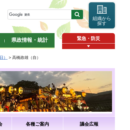
組織から
探す
緊急・防災
県政情報・統計
曜日）
> 高橋政雄（自）
会
各種ご案内
議会広報