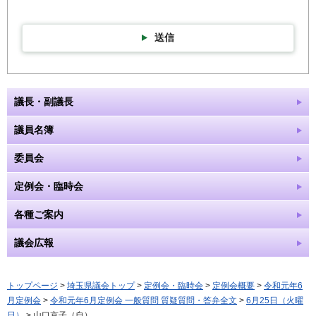
送信
議長・副議長
議員名簿
委員会
定例会・臨時会
各種ご案内
議会広報
トップページ
>
埼玉県議会トップ
>
定例会・臨時会
>
定例会概要
>
令和元年6
月定例会
>
令和元年6月定例会 一般質問 質疑質問・答弁全文
>
6月25日（火曜
日）
> 山口京子（自）