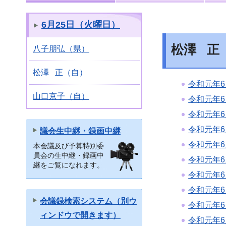
6月25日（火曜日）
松澤 正
八子朋弘（県）
松澤 正（自）
令和元年6
山口京子（自）
令和元年6
令和元年6
令和元年6
議会生中継・録画中継
令和元年6
本会議及び予算特別委
員会の生中継・録画中
令和元年6
継をご覧になれます。
令和元年6
令和元年6
会議録検索システム（別ウ
令和元年6
ィンドウで開きます）
令和元年6