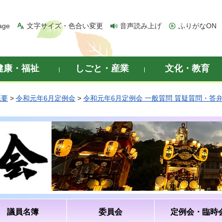
age
文字サイズ・色合い変更
音声読み上げ
ふりがなON
健康・福祉
しごと・産業
文化・教育
概要
>
令和元年6月定例会
>
令和元年6月定例会 一般質問 質疑質問・答
議員名簿
委員会
定例会・臨時