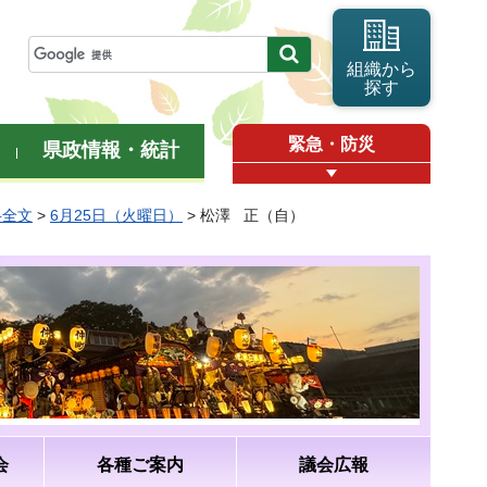
組織から
探す
緊急・防災
県政情報・統計
弁全文
>
6月25日（火曜日）
> 松澤 正（自）
会
各種ご案内
議会広報