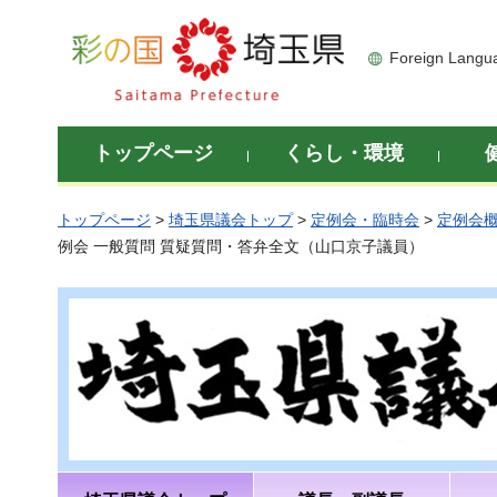
彩の国 埼玉県
Foreign Langu
トップページ
くらし・環境
トップページ
>
埼玉県議会トップ
>
定例会・臨時会
>
定例会
例会 一般質問 質疑質問・答弁全文（山口京子議員）