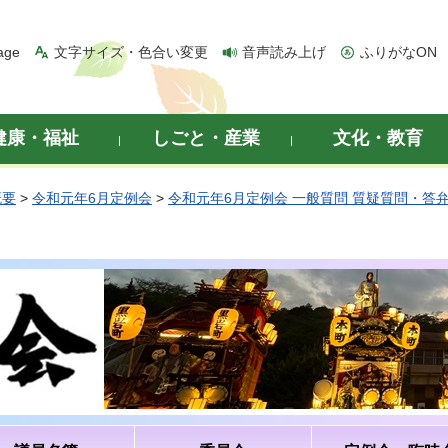
age
文字サイズ・色合い変更
音声読み上げ
ふりがなON
健康・福祉
しごと・産業
文化・教育
概要
>
令和元年6月定例会
>
令和元年6月定例会 一般質問 質疑質問・答