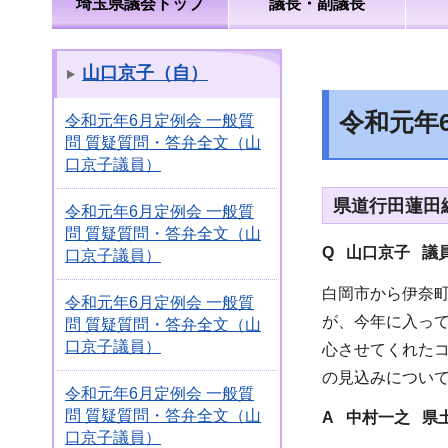
埼玉県議会トップ
議長・副議長
山口京子（自）
令和元年
令和元年6月定例会 一般質
問 質疑質問・答弁全文（山
口京子議員）
県道行田蓮田
令和元年6月定例会 一般質
問 質疑質問・答弁全文（山
Q 山口京子 議
口京子議員）
白岡市から伊奈
令和元年6月定例会 一般質
が、今年に入っ
問 質疑質問・答弁全文（山
口京子議員）
心させてくれた
の見込みについ
令和元年6月定例会 一般質
問 質疑質問・答弁全文（山
A 中村一之 県
口京子議員）