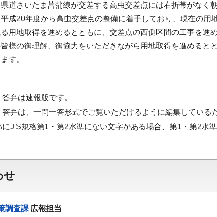
と県道さいたま菖蒲線が交差する高虫交差点には右折帯がなく
平成20年度から高虫交差点の整備に着手しており、現在の用地
残る用地取得を進めるとともに、交差点の西側区間の工事を進
の皆様の御理解、御協力をいただきながら用地取得を進めると
ります。
・答弁は速報版です。
・答弁は、一問一答形式でご覧いただけるように編集している
にJIS規格第1・第2水準にない文字がある場合、第1・第2水
わせ
策調査課
広報担当