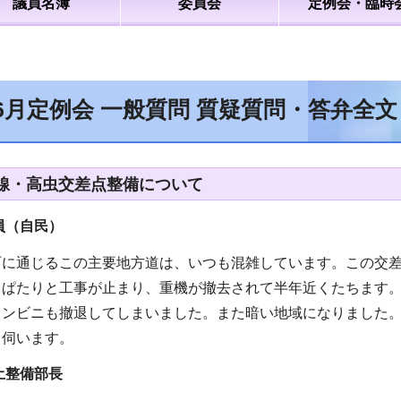
議員名簿
委員会
定例会・臨時
6月定例会 一般質問 質疑質問・答弁全
線・高虫交差点整備について
員（自民
）
町に通じるこの主要地方道は、いつも混雑しています。この交
てぱたりと工事が止まり、重機が撤去されて半年近くたちます
コンビニも撤退してしまいました。また暗い地域になりました
て伺います。
土整備部長