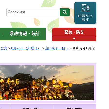
組織から
探す
緊急・防災
県政情報・統計
弁全文
>
6月25日（火曜日）
>
山口京子（自）
> 令和元年6月定