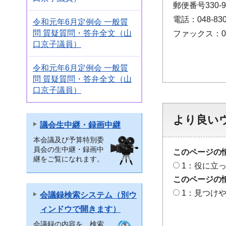
郵便番号330
電話：048-830
令和元年6月定例会 一般質
問 質疑質問・答弁全文（山
ファックス：048
口京子議員）
令和元年6月定例会 一般質
問 質疑質問・答弁全文（山
口京子議員）
より良い
議会生中継・録画中継
本会議及び予算特別委
員会の生中継・録画中
このページの
継をご覧になれます。
1：役に立
このページの
1：見つけ
会議録検索システム（別ウ
ィンドウで開きます）
会議録の内容を、検索