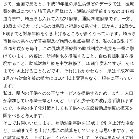
さて、全国で見ると、平成29年度の厚生労働省のデータでは、医療
費の助成について埼玉県と同様に入・通院が就学前までなのは47都
道府県中、埼玉県も入れて入院21府県、通院29道府県です。一方、
18歳まで拡大しているのは鳥取と福島の2県です。ほかも、12歳や1
5歳までと対象年齢を引き上げるところが多くなっています。埼玉県
市長会の県への予算要望及び施策の重点要望では、私の知る限り平
成29年度から毎年、この乳幼児医療費の助成制度の充実を一番に挙
げています。内容は、所得制限を撤廃すること、自己負担制度を撤
廃すること、助成対象年齢を中学校修了、15歳年度末ですが、それ
まで引き上げることなどです。それにもかかわらず、県は平成20年
1月から対象年齢の拡大には10年以上変更もなく、現在に至ってい
ます。
私は、県内の子供への公平なサービスを提供するため、また、人口
が増加している埼玉県といえど、いずれ少子化の波は必ず訪れます
ので、本県の少子化対策としても子供への医療費助成制度の拡充を
図るべきと考えます。
そこでお伺いいたします。補助対象年齢を12歳まで引き上げた場合
と、15歳まで引き上げた場合の試算をしているとは思いますが、そ
の試算結果を、まずお示しください。そして、その結果を受けて対