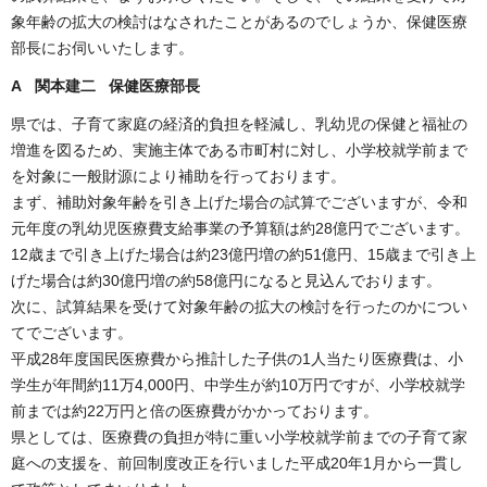
象年齢の拡大の検討はなされたことがあるのでしょうか、保健医療
部長にお伺いいたします。
A 関本建二 保健医療部長
県では、子育て家庭の経済的負担を軽減し、乳幼児の保健と福祉の
増進を図るため、実施主体である市町村に対し、小学校就学前まで
を対象に一般財源により補助を行っております。
まず、補助対象年齢を引き上げた場合の試算でございますが、令和
元年度の乳幼児医療費支給事業の予算額は約28億円でございます。
12歳まで引き上げた場合は約23億円増の約51億円、15歳まで引き上
げた場合は約30億円増の約58億円になると見込んでおります。
次に、試算結果を受けて対象年齢の拡大の検討を行ったのかについ
てでございます。
平成28年度国民医療費から推計した子供の1人当たり医療費は、小
学生が年間約11万4,000円、中学生が約10万円ですが、小学校就学
前までは約22万円と倍の医療費がかかっております。
県としては、医療費の負担が特に重い小学校就学前までの子育て家
庭への支援を、前回制度改正を行いました平成20年1月から一貫し