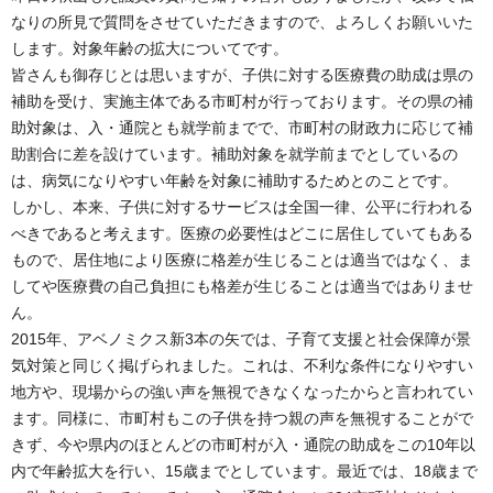
なりの所見で質問をさせていただきますので、よろしくお願いいた
します。対象年齢の拡大についてです。
皆さんも御存じとは思いますが、子供に対する医療費の助成は県の
補助を受け、実施主体である市町村が行っております。その県の補
助対象は、入・通院とも就学前までで、市町村の財政力に応じて補
助割合に差を設けています。補助対象を就学前までとしているの
は、病気になりやすい年齢を対象に補助するためとのことです。
しかし、本来、子供に対するサービスは全国一律、公平に行われる
べきであると考えます。医療の必要性はどこに居住していてもある
もので、居住地により医療に格差が生じることは適当ではなく、ま
してや医療費の自己負担にも格差が生じることは適当ではありませ
ん。
2015年、アベノミクス新3本の矢では、子育て支援と社会保障が景
気対策と同じく掲げられました。これは、不利な条件になりやすい
地方や、現場からの強い声を無視できなくなったからと言われてい
ます。同様に、市町村もこの子供を持つ親の声を無視することがで
きず、今や県内のほとんどの市町村が入・通院の助成をこの10年以
内で年齢拡大を行い、15歳までとしています。最近では、18歳まで