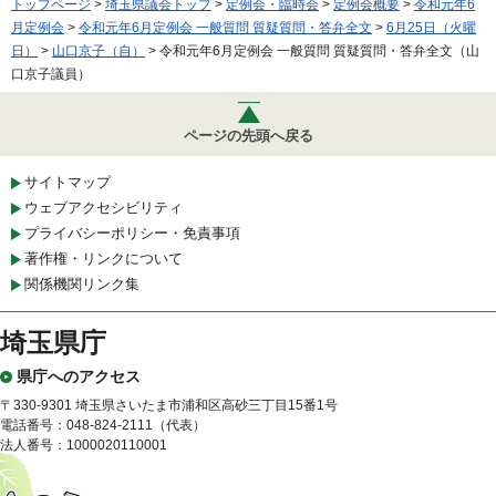
トップページ
>
埼玉県議会トップ
>
定例会・臨時会
>
定例会概要
>
令和元年6
月定例会
>
令和元年6月定例会 一般質問 質疑質問・答弁全文
>
6月25日（火曜
日）
>
山口京子（自）
> 令和元年6月定例会 一般質問 質疑質問・答弁全文（山
口京子議員）
ページの先頭へ戻る
サイトマップ
ウェブアクセシビリティ
プライバシーポリシー・免責事項
著作権・リンクについて
関係機関リンク集
埼玉県庁
県庁へのアクセス
〒330-9301 埼玉県さいたま市浦和区高砂三丁目15番1号
電話番号：048-824-2111（代表）
法人番号：1000020110001