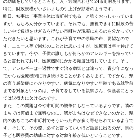
の助成をしているところも、入・通院合わせて24市町村あります。
特に、財政規模が小さいまちの引上げが顕著のようです。
昨日、知事は「事業主体は市町村である」と強くおっしゃっていま
すが、もちろん分かっています。それでも、無視できずに財政の苦
しい中で負担をせざるを得ない市町村が現実にあるのを分かってい
ただきたいと思います。これが子育て中の県民の声、要望なので
す。ニュース等で周知のこととは思いますが、医療費は年々伸びて
きています。今や、子供の誰しもが何らかのアレルギーを持ってい
ると言われており、医療機関にかかる頻度は増しています。そし
て、アレルギーは一過性ですぐ治る病気とは違って、青少年になっ
てからも医療機関に行き続けることが多くあります。ですから、県
の言う感染症にかかりやすい、病気になりやすい年齢である就学前
までを対象というのは、子育てをしている親御さん、保護者にとっ
ては説得力に欠けるのです。
また、この問題は今や市町間の競争にもなっているようです。隣の
まちでは何歳まで無料なのに、我がまちはなぜできないのかと、県
内のあちこちの市町村でそういった声が多く寄せられているようで
す。そして、その際、必ずと言っていいほど話題に出るのが、県の
子ども医療費の助成に対する対象年齢が低いということです。