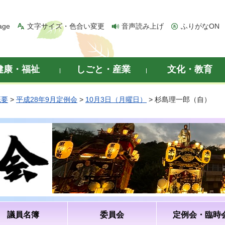
age
文字サイズ・色合い変更
音声読み上げ
ふりがなON
健康・福祉
しごと・産業
文化・教育
概要
>
平成28年9月定例会
>
10月3日（月曜日）
> 杉島理一郎（自）
議員名簿
委員会
定例会・臨時