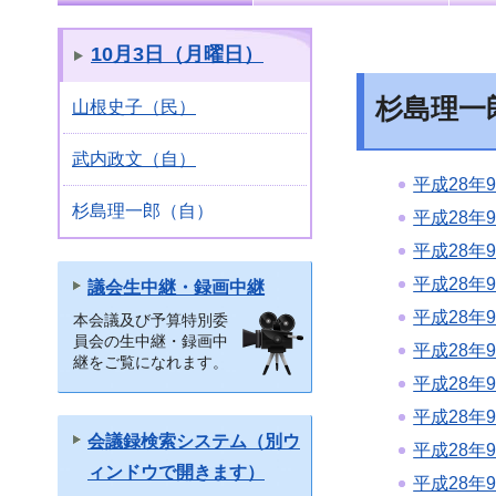
10月3日（月曜日）
杉島理一
山根史子（民）
武内政文（自）
平成28年
杉島理一郎（自）
平成28年
平成28年
平成28年
議会生中継・録画中継
平成28年
本会議及び予算特別委
員会の生中継・録画中
平成28年
継をご覧になれます。
平成28年
平成28年
会議録検索システム（別ウ
平成28年
ィンドウで開きます）
平成28年