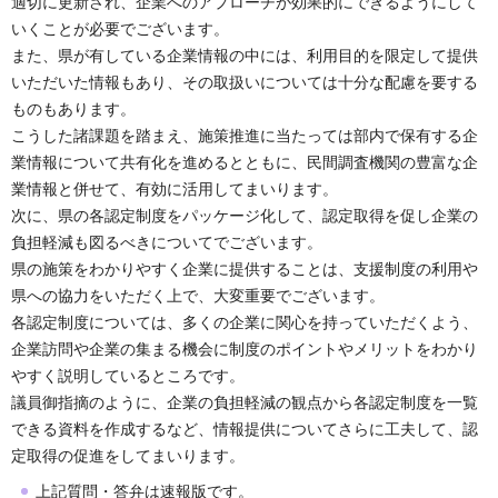
適切に更新され、企業へのアプローチが効果的にできるようにして
いくことが必要でございます。
また、県が有している企業情報の中には、利用目的を限定して提供
いただいた情報もあり、その取扱いについては十分な配慮を要する
ものもあります。
こうした諸課題を踏まえ、施策推進に当たっては部内で保有する企
業情報について共有化を進めるとともに、民間調査機関の豊富な企
業情報と併せて、有効に活用してまいります。
次に、県の各認定制度をパッケージ化して、認定取得を促し企業の
負担軽減も図るべきについてでございます。
県の施策をわかりやすく企業に提供することは、支援制度の利用や
県への協力をいただく上で、大変重要でございます。
各認定制度については、多くの企業に関心を持っていただくよう、
企業訪問や企業の集まる機会に制度のポイントやメリットをわかり
やすく説明しているところです。
議員御指摘のように、企業の負担軽減の観点から各認定制度を一覧
できる資料を作成するなど、情報提供についてさらに工夫して、認
定取得の促進をしてまいります。
上記質問・答弁は速報版です。