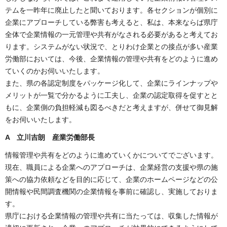
テムを一昨年に廃止したと聞いております。各セクションが個別に
企業にアプローチしている弊害も考えると、私は、本来ならば県庁
全体で企業情報の一元管理や共有がなされる必要があると考えてお
ります。システムがない状況で、とりわけ企業との接点が多い産業
労働部においては、今後、企業情報の管理や共有をどのように進め
ていくのかお伺いいたします。
また、県の各認定制度をパッケージ化して、企業にラインナップや
メリットが一覧で分かるように工夫し、企業の認定取得を促すとと
もに、企業側の負担軽減も図るべきだと考えますが、併せて御見解
をお伺いいたします。
A 立川吉朗 産業労働部長
情報管理や共有をどのように進めていくかについてでございます。
現在、職員による企業へのアプローチは、企業経営の支援や県の施
策への協力依頼などを目的に応じて、企業のホームページなどの公
開情報や民間調査機関の企業情報を事前に確認し、実施しておりま
す。
県庁における企業情報の管理や共有に当たっては、収集した情報が