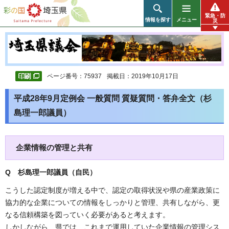
彩の国 埼玉県
緊急・防
情報を探す
メニュー
災
ページ番号：75937
掲載日：2019年10月17日
平成28年9月定例会 一般質問 質疑質問・答弁全文（杉
島理一郎議員）
企業情報の管理と共有
Q 杉島理一郎議員（自民
）
こうした認定制度が増える中で、認定の取得状況や県の産業政策に
協力的な企業についての情報をしっかりと管理、共有しながら、更
なる信頼構築を図っていく必要があると考えます。
しかしながら、県では、これまで運用していた企業情報の管理シス