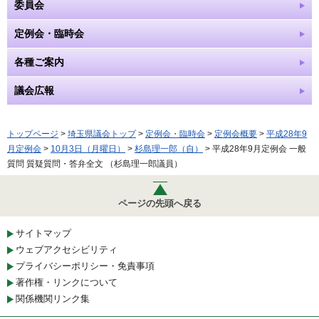
委員会
定例会・臨時会
各種ご案内
議会広報
トップページ
>
埼玉県議会トップ
>
定例会・臨時会
>
定例会概要
>
平成28年9
月定例会
>
10月3日（月曜日）
>
杉島理一郎（自）
> 平成28年9月定例会 一般
質問 質疑質問・答弁全文 （杉島理一郎議員）
ページの先頭へ戻る
サイトマップ
ウェブアクセシビリティ
プライバシーポリシー・免責事項
著作権・リンクについて
関係機関リンク集