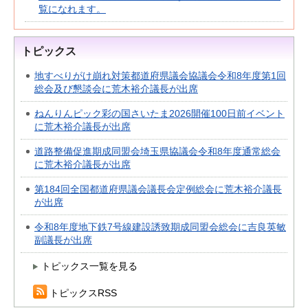
覧になれます。
トピックス
地すべりがけ崩れ対策都道府県議会協議会令和8年度第1回
総会及び懇談会に荒木裕介議長が出席
ねんりんピック彩の国さいたま2026開催100日前イベント
に荒木裕介議長が出席
道路整備促進期成同盟会埼玉県協議会令和8年度通常総会
に荒木裕介議長が出席
第184回全国都道府県議会議長会定例総会に荒木裕介議長
が出席
令和8年度地下鉄7号線建設誘致期成同盟会総会に吉良英敏
副議長が出席
トピックス一覧を見る
トピックスRSS