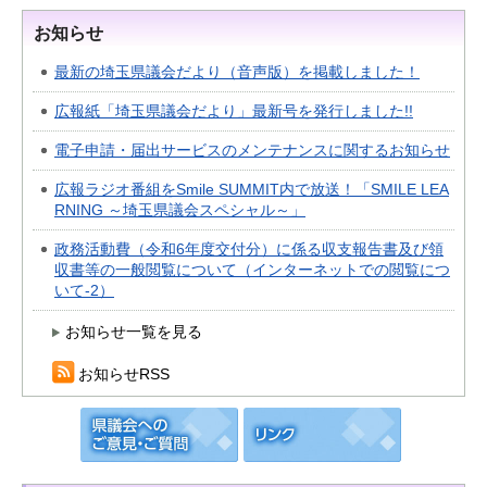
お知らせ
最新の埼玉県議会だより（音声版）を掲載しました！
広報紙「埼玉県議会だより」最新号を発行しました!!
電子申請・届出サービスのメンテナンスに関するお知らせ
広報ラジオ番組をSmile SUMMIT内で放送！「SMILE LEA
RNING ～埼玉県議会スペシャル～」
政務活動費（令和6年度交付分）に係る収支報告書及び領
収書等の一般閲覧について（インターネットでの閲覧につ
いて-2）
お知らせ一覧を見る
お知らせRSS
県議会へのご意見・ご
リンク
質問