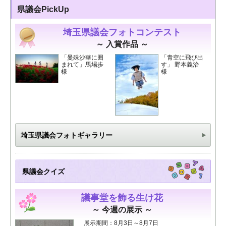
県議会PickUp
埼玉県議会フォトコンテスト
～ 入賞作品 ～
「曼殊沙華に囲
「青空に飛び出
まれて」馬場歩
す」 野本義治
様
様
埼玉県議会フォトギャラリー
県議会クイズ
議事堂を飾る生け花
～ 今週の展示 ～
展示期間：8月3日～8月7日