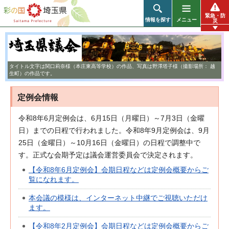
彩の国 埼玉県
緊急・防
情報を探す
メニュー
災
タイトル文字は関口莉奈様（本庄東高等学校）の作品、写真は野澤塔子様（撮影場所： 越
生町）の作品です。
定例会情報
令和8年6月定例会は、6月15日（月曜日）～7月3日（金曜
日）までの日程で行われました。令和8年9月定例会は、9月
25日（金曜日）～10月16日（金曜日）の日程で調整中で
す。正式な会期予定は議会運営委員会で決定されます。
【令和8年6月定例会】会期日程などは定例会概要からご
覧になれます。
本会議の模様は、インターネット中継でご視聴いただけ
ます。
【令和8年2月定例会】会期日程などは定例会概要からご