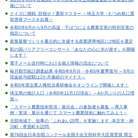
催について
クイズに挑戦 目指せ！選挙マスター ～埼玉大学・むつめ祭に選
挙啓発ブースを出展～
令和5年6月から9月の高温・干ばつによる農業災害の特別災害の
指定について
産業基盤づくりを重点的に支援する産業誘導地区に2地区を選定
彩の国バリアフリーコンサート『あなたの心に光が差す』を開催
します！
電子メール送付時における個人情報の流出について
毎月勤労統計調査結果 令和5年9月分・令和5年夏季賞与 ～9月の
現金給与総額は2か月連続のマイナス～
令和5年度企業人権担当者研修会をオンラインで開催します！
埼玉県の推計人口（令和5年11月1日現在）～4か月ぶりの人口増
加～
「スマート農業技術実演・展示会」の参加者を募集 ～導入事
例・実演・展示を通じて スマート農業技術に触れてみよう～
北部地域で、知事の「ふれあい訪問」を実施します -本庄市・神
川町・寄居町を訪問-
第76回全日本合唱コンクール全国大会文部科学大臣賞受賞 県立