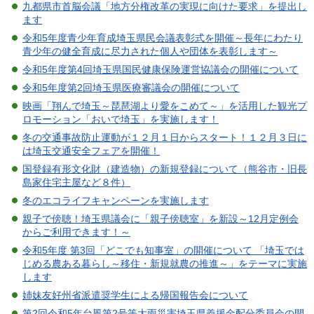
九都県市首脳会議「地方分権改革の実現に向けた要求」を提出し
ます
令和5年度青少年育成埼玉県民会議表彰式を開催～長年にわたり
青少年の健全育成に尽力された個人や団体を表彰します～
令和5年度第4回埼玉県国民健康保険運営協議会の開催について
令和5年度第2回埼玉県医療審議会の開催について
映画「翔んで埼玉～琵琶湖より愛をこめて～」を活用した観光プ
ロモーション「おいで埼玉」を実施します！
冬の交通事故防止運動が１２月１日からスタート！１２月３日に
は埼玉交通安全フェアを開催！
国登録有形文化財（建造物）の新規登録について（熊谷市・旧長
島家住宅主屋など８件）
冬のエコライフキャンペーンを実施します
親子で傍聴！埼玉県議会に「親子傍聴室」を新設～12月定例会
からご利用できます！～
令和5年度 第3回「どこでも知事室」の開催について 「埼玉では
じめる農ある暮らし～移住・新規就農の推進～」をテーマに実施
します
姉妹友好州省派遣奨学生による帰国報告会について
第2回令和5年台風第2号等大雨災害埼玉県義援金配分委員会の開