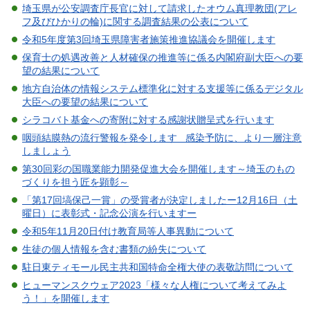
埼玉県が公安調査庁長官に対して請求したオウム真理教団(アレ
フ及びひかりの輪)に関する調査結果の公表について
令和5年度第3回埼玉県障害者施策推進協議会を開催します
保育士の処遇改善と人材確保の推進等に係る内閣府副大臣への要
望の結果について
地方自治体の情報システム標準化に対する支援等に係るデジタル
大臣への要望の結果について
シラコバト基金への寄附に対する感謝状贈呈式を行います
咽頭結膜熱の流行警報を発令します 感染予防に、より一層注意
しましょう
第30回彩の国職業能力開発促進大会を開催します～埼玉のもの
づくりを担う匠を顕彰～
「第17回塙保己一賞」の受賞者が決定しましたー12月16日（土
曜日）に表彰式・記念公演を行いますー
令和5年11月20日付け教育局等人事異動について
生徒の個人情報を含む書類の紛失について
駐日東ティモール民主共和国特命全権大使の表敬訪問について
ヒューマンスクウェア2023「様々な人権について考えてみよ
う！」を開催します