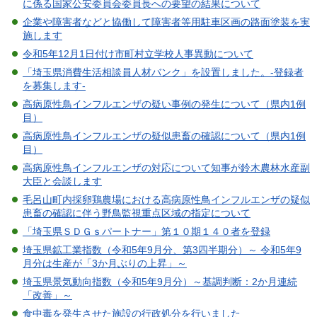
に係る国家公安委員会委員長への要望の結果について
企業や障害者などと協働して障害者等用駐車区画の路面塗装を実
施します
令和5年12月1日付け市町村立学校人事異動について
「埼玉県消費生活相談員人材バンク」を設置しました。-登録者
を募集します-
高病原性鳥インフルエンザの疑い事例の発生について（県内1例
目）
高病原性鳥インフルエンザの疑似患畜の確認について（県内1例
目）
高病原性鳥インフルエンザの対応について知事が鈴木農林水産副
大臣と会談します
毛呂山町内採卵鶏農場における高病原性鳥インフルエンザの疑似
患畜の確認に伴う野鳥監視重点区域の指定について
「埼玉県ＳＤＧｓパートナー」第１０期１４０者を登録
埼玉県鉱工業指数（令和5年9月分、第3四半期分）～ 令和5年9
月分は生産が「3か月ぶりの上昇」～
埼玉県景気動向指数（令和5年9月分）～基調判断：2か月連続
「改善」～
食中毒を発生させた施設の行政処分を行いました