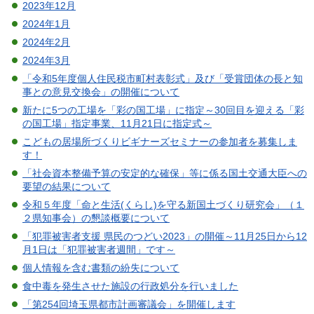
2023年12月
2024年1月
2024年2月
2024年3月
「令和5年度個人住民税市町村表彰式」及び「受賞団体の長と知
事との意見交換会」の開催について
新たに5つの工場を「彩の国工場」に指定～30回目を迎える「彩
の国工場」指定事業、11月21日に指定式～
こどもの居場所づくりビギナーズセミナーの参加者を募集しま
す！
「社会資本整備予算の安定的な確保」等に係る国土交通大臣への
要望の結果について
令和５年度「命と生活(くらし)を守る新国土づくり研究会」（１
２県知事会）の懇談概要について
「犯罪被害者支援 県民のつどい2023」の開催～11月25日から12
月1日は「犯罪被害者週間」です～
個人情報を含む書類の紛失について
食中毒を発生させた施設の行政処分を行いました
「第254回埼玉県都市計画審議会」を開催します