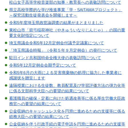
松山女子高等学校音楽部の知事・教育長への表敬訪問について
県立高校学際的な学び推進事業「学・SAITAMAプロジェクト」
～探究活動生徒発表会を開催します～
令和5年度埼玉県政世論調査の結果がまとまりました
東松山市「箭弓稲荷神社（やきゅういなりじんじゃ）」の国の重
要文化財指定について
埼玉県議会令和5年12月定例会付議予定議案について
「埼玉県議会時報」（令和５年９月定例会）の発行について
駐日インド共和国特命全権大使の表敬訪問について
令和5年12月定例会会期予定について
令和5年6月の大雨による災害廃棄物の処理に協力した事業者に
感謝状を贈呈します
遠隔授業における生徒数、教員配置及び学習評価方法の弾力化等
に係る文部科学大臣への要望の結果について
看護職員の確保・定着に向けた処遇改善等に係る厚生労働大臣政
務官への要望の結果について
公金収納のキャッシュレス化を円滑に進めるための支援等に係る
総務大臣への要望の結果について
公金収納を伴う行政手続の電子申請を円滑に進めるための支援等