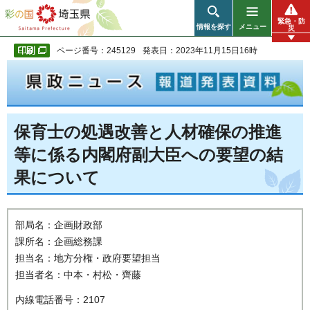
彩の国 埼玉県
緊急・防
情報を探す
メニュー
災
ページ番号：245129
発表日：2023年11月15日16時
保育士の処遇改善と人材確保の推進
等に係る内閣府副大臣への要望の結
果について
部局名：企画財政部
課所名：企画総務課
担当名：地方分権・政府要望担当
担当者名：中本・村松・齊藤
内線電話番号：2107