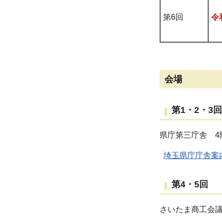
第6回
令
会場
第1・2・3回
県庁第三庁舎 4
埼玉県庁庁舎案
第4・5回
さいたま商工会議