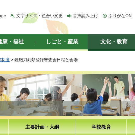
age
文字サイズ・色合い変更
音声読み上げ
ふりがなON
健康・福祉
しごと・産業
文化・教育
録制度
> 銃砲刀剣類登録審査会日程と会場
主要計画・大綱
学校教育