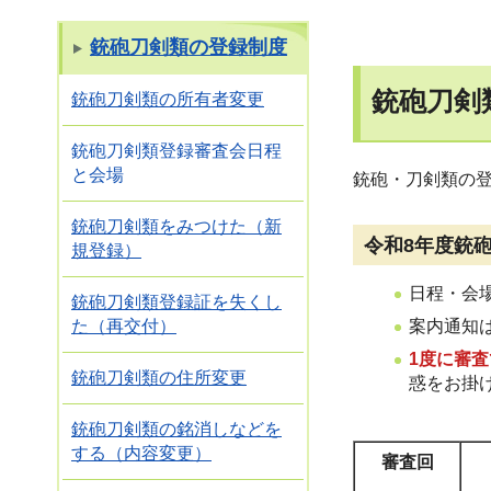
銃砲刀剣類の登録制度
銃砲刀剣
銃砲刀剣類の所有者変更
銃砲刀剣類登録審査会日程
と会場
銃砲・刀剣類の
銃砲刀剣類をみつけた（新
令和8年度銃
規登録）
日程・会
銃砲刀剣類登録証を失くし
案内通知
た（再交付）
1度に審
銃砲刀剣類の住所変更
惑をお掛
銃砲刀剣類の銘消しなどを
する（内容変更）
審査回