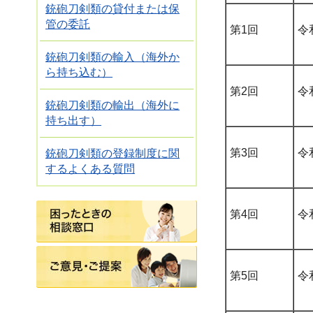
銃砲刀剣類の貸付または保
管の委託
第1回
令
銃砲刀剣類の輸入（海外か
ら持ち込む）
第2回
令
銃砲刀剣類の輸出（海外に
持ち出す）
第3回
令
銃砲刀剣類の登録制度に関
するよくある質問
困ったときの相談窓口
第4回
令
ご意見・ご提案
第5回
令