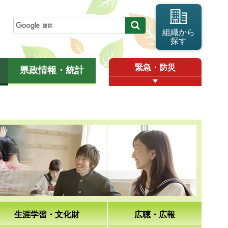
組織から
探す
緊急・防災
県政情報・統計
生涯学習・文化財
広聴・広報