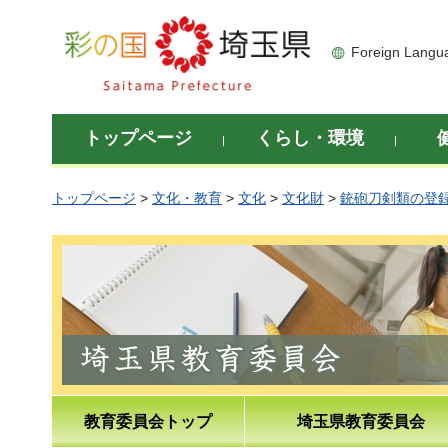
彩の国 埼玉県
Foreign Langu
トップページ
くらし・環境
トップページ
>
文化・教育
>
文化
>
文化財
>
銃砲刀剣類の登
教育委員会トップ
埼玉県教育委員会