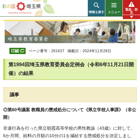
彩の国 埼玉県
緊急・防
情報を探す
メニュー
災
ページ番号：261637
掲載日：2024年11月28日
第1994回埼玉県教育委員会定例会（令和6年11月21日開
催）の結果
議事
◎第80号議案 教職員の懲戒処分について《県立学校人事課》（非公
開）
非違行為を行った県立朝霞高等学校の男性教諭（43歳）に対して、
6か月間、給料の月額の10分の1を減給する懲戒処分を決定しまし