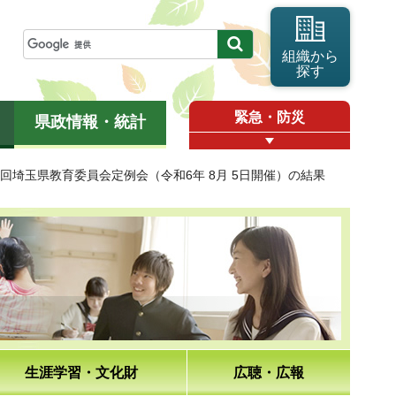
組織から
探す
緊急・防災
県政情報・統計
87回埼玉県教育委員会定例会（令和6年 8月 5日開催）の結果
生涯学習・文化財
広聴・広報