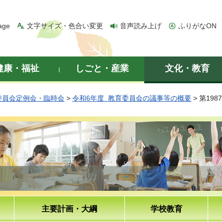
age
文字サイズ・色合い変更
音声読み上げ
ふりがなON
健康・福祉
しごと・産業
文化・教育
委員会定例会・臨時会
>
令和6年度 教育委員会の議事等の概要
> 第19
主要計画・大綱
学校教育