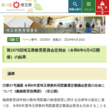
彩の国 埼玉県
緊急・防
情報を探す
メニュー
災
ページ番号：252654
掲載日：2024年4月16日
第1979回埼玉県教育委員会定例会（令和6年4月4日開
催）の結果
議事
◎第37号議案 令和6年度埼玉県教科用図書選定審議会委員の任命に
ついて《義務教育指導課》（非公開）
義務教育諸学校の教科用図書の無償措置に関する法律等の規定に基
づき、令和6年度埼玉県教科用図書選定審議会委員を任命することを