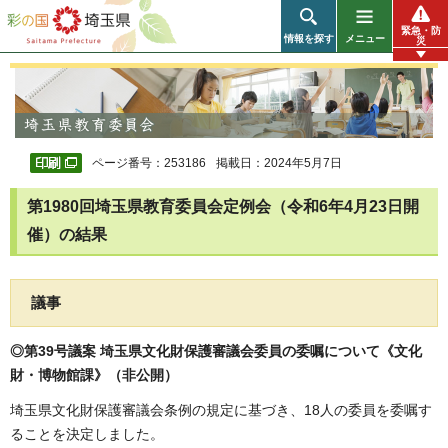
彩の国 埼玉県
緊急・防
情報を探す
メニュー
災
ページ番号：253186
掲載日：2024年5月7日
第1980回埼玉県教育委員会定例会（令和6年4月23日開
催）の結果
議事
◎第39号議案 埼玉県文化財保護審議会委員の委嘱について《文化
財・博物館課》（非公開）
埼玉県文化財保護審議会条例の規定に基づき、18人の委員を委嘱す
ることを決定しました。