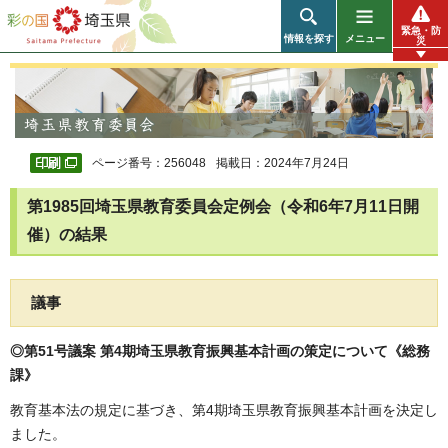
彩の国 埼玉県
緊急・防
情報を探す
メニュー
災
ページ番号：256048
掲載日：2024年7月24日
第1985回埼玉県教育委員会定例会（令和6年7月11日開
催）の結果
議事
◎第51号議案 第4期埼玉県教育振興基本計画の策定について《総務
課》
教育基本法の規定に基づき、第4期埼玉県教育振興基本計画を決定し
ました。