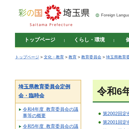
彩の国 埼玉県
Foreign Langu
トップページ
くらし・環境
トップページ
>
文化・教育
>
教育
>
教育委員会
>
埼玉県教育
埼玉県教育委員会定例
令和6
会・臨時会
令和4年度 教育委員会の議
第2002回
事等の概要
第2001回
令和5年度 教育委員会の議