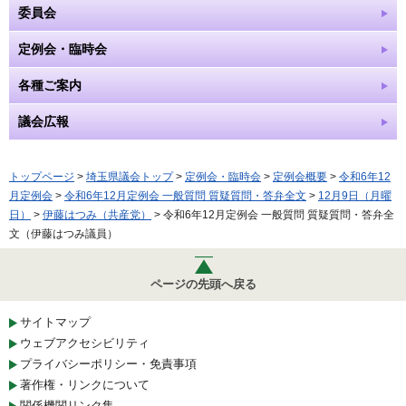
委員会
定例会・臨時会
各種ご案内
議会広報
トップページ
>
埼玉県議会トップ
>
定例会・臨時会
>
定例会概要
>
令和6年12
月定例会
>
令和6年12月定例会 一般質問 質疑質問・答弁全文
>
12月9日（月曜
日）
>
伊藤はつみ（共産党）
> 令和6年12月定例会 一般質問 質疑質問・答弁全
文（伊藤はつみ議員）
ページの先頭へ戻る
サイトマップ
ウェブアクセシビリティ
プライバシーポリシー・免責事項
著作権・リンクについて
関係機関リンク集