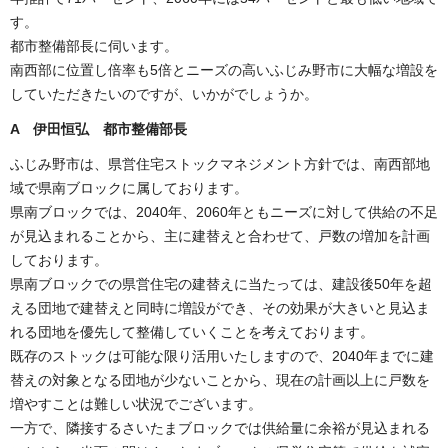
す。
都市整備部長に伺います。
南西部に位置し倍率も5倍とニーズの高いふじみ野市に大幅な増設を
していただきたいのですが、いかがでしょうか。
A 伊田恒弘 都市整備部長
ふじみ野市は、県営住宅ストックマネジメント方針では、南西部地
域で県南ブロックに属しております。
県南ブロックでは、2040年、2060年ともニーズに対して供給の不足
が見込まれることから、主に建替えと合わせて、戸数の増加を計画
しております。
県南ブロックでの県営住宅の建替えに当たっては、建設後50年を超
える団地で建替えと同時に増設ができ、その効果が大きいと見込ま
れる団地を優先して整備していくことを考えております。
既存のストックは可能な限り活用いたしますので、2040年までに建
替えの対象となる団地が少ないことから、現在の計画以上に戸数を
増やすことは難しい状況でございます。
一方で、隣接するさいたまブロックでは供給量に余裕が見込まれる