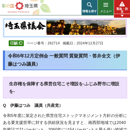
彩の国 埼玉県
緊急・防
情報を探す
メニュー
災
ページ番号：262714
掲載日：2024年12月27日
令和6年12月定例会 一般質問 質疑質問・答弁全文（伊
藤はつみ議員）
生存権を保障する県営住宅こそ増設を-ふじみ野市に増設
を-
Q 伊藤はつみ 議員（共産党）
令和5年度に策定された県営住宅ストックマネジメント方針の分析に
ある要支援世帯に対する供給状況を見ますと、南西部地域では2040
年推計で71パーセント、2060年には54パーセントと最も低い地域で