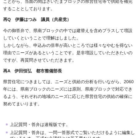
ことから、当面の間はさいたまブロックの県営住宅等で供給を補完
することとしております。
再Q 伊藤はつみ 議員（共産党）
今の御答弁で、県南ブロックの中では建替えを含めプラスして増設
していくということで理解はしました。
しかしながら、申込みの倍率が高いところでは様々なやむを得ない
理由でニーズがあるということです。是非増設していただきたいの
ですが、再質問させていただきます。
再A 伊田恒弘 都市整備部長
県営住宅につきましては、ニーズと供給の分析を行いながら、2060
年には、県南ブロックのニーズには原則、県南ブロックで対応でき
るよう、それぞれの地域のニーズに応じた県営住宅の供給の確保に
努めてまいります。
上記質問・答弁は速報版です。
上記質問・答弁は、一問一答形式でご覧いただけるように編集し