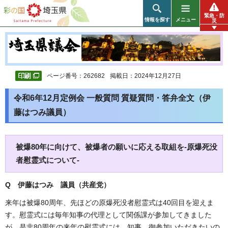
彩の国 埼玉県
緊急・防
情報を探す
メニュー
災
ページ番号：262682
掲載日：2024年12月27日
令和6年12月定例会 一般質問 質疑質問・答弁全文（伊
藤はつみ議員）
被爆80年に向けて、被爆者の願いに応える取組を-原爆死没
者慰霊式について-
Q 伊藤はつみ 議員（共産党）
来年は被爆80周年、先ほどの原爆死没者慰霊式は40回目を迎えま
す。慰霊式には毎年知事の代理として関係課が参加してきました
が、是非80周年の来年の慰霊式には、知事、御参加いただきたいの