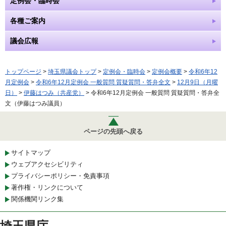
定例会・臨時会
各種ご案内
議会広報
トップページ
>
埼玉県議会トップ
>
定例会・臨時会
>
定例会概要
>
令和6年12
月定例会
>
令和6年12月定例会 一般質問 質疑質問・答弁全文
>
12月9日（月曜
日）
>
伊藤はつみ（共産党）
> 令和6年12月定例会 一般質問 質疑質問・答弁全
文（伊藤はつみ議員）
ページの先頭へ戻る
サイトマップ
ウェブアクセシビリティ
プライバシーポリシー・免責事項
著作権・リンクについて
関係機関リンク集
埼玉県庁