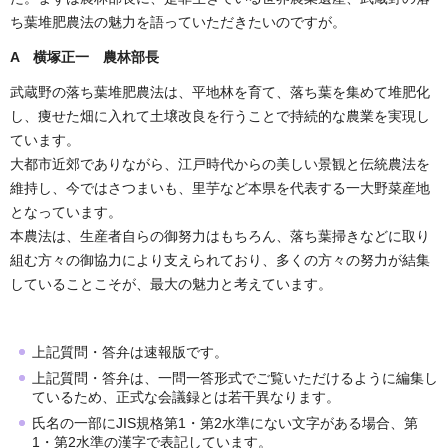
ち葉堆肥農法の魅力を語っていただきたいのですが。
A 横塚正一 農林部長
武蔵野の落ち葉堆肥農法は、平地林を育て、落ち葉を集めて堆肥化
し、痩せた畑に入れて土壌改良を行うことで持続的な農業を実現し
ています。
大都市近郊でありながら、江戸時代からの美しい景観と伝統農法を
維持し、今ではさつまいも、里芋など本県を代表する一大野菜産地
となっています。
本農法は、生産者自らの御努力はもちろん、落ち葉掃きなどに取り
組む方々の御協力により支えられており、多くの方々の努力が結集
していることこそが、最大の魅力と考えています。
上記質問・答弁は速報版です。
上記質問・答弁は、一問一答形式でご覧いただけるように編集し
ているため、正式な会議録とは若干異なります。
氏名の一部にJIS規格第1・第2水準にない文字がある場合、第
1・第2水準の漢字で表記しています。