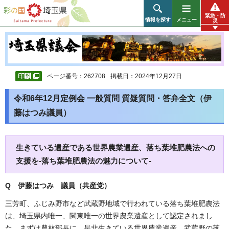
彩の国 埼玉県
緊急・防
情報を探す
メニュー
災
ページ番号：262708
掲載日：2024年12月27日
令和6年12月定例会 一般質問 質疑質問・答弁全文（伊
藤はつみ議員）
生きている遺産である世界農業遺産、落ち葉堆肥農法への
支援を-落ち葉堆肥農法の魅力について-
Q 伊藤はつみ 議員（共産党）
三芳町、ふじみ野市など武蔵野地域で行われている落ち葉堆肥農法
は、埼玉県内唯一、関東唯一の世界農業遺産として認定されまし
た。まずは農林部長に、是非生きている世界農業遺産、武蔵野の落