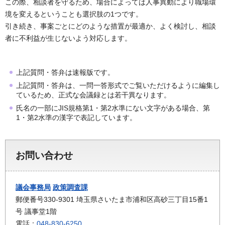
この際、相談者を守るため、場合によっては人事異動により職場環
境を変えるということも選択肢の1つです。
引き続き、事案ごとにどのような措置が最適か、よく検討し、相談
者に不利益が生じないよう対応します。
上記質問・答弁は速報版です。
上記質問・答弁は、一問一答形式でご覧いただけるように編集し
ているため、正式な会議録とは若干異なります。
氏名の一部にJIS規格第1・第2水準にない文字がある場合、第
1・第2水準の漢字で表記しています。
お問い合わせ
議会事務局
政策調査課
郵便番号330-9301 埼玉県さいたま市浦和区高砂三丁目15番1
号 議事堂1階
電話：
048-830-6250