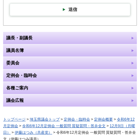
送信
議長・副議長
議員名簿
委員会
定例会・臨時会
各種ご案内
議会広報
トップページ
>
埼玉県議会トップ
>
定例会・臨時会
>
定例会概要
>
令和6年12
月定例会
>
令和6年12月定例会 一般質問 質疑質問・答弁全文
>
12月9日（月曜
日）
>
伊藤はつみ（共産党）
> 令和6年12月定例会 一般質問 質疑質問・答弁全
文（伊藤はつみ議員）