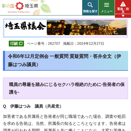
彩の国 埼玉県
緊急・防
情報を探す
メニュー
災
ページ番号：262707
掲載日：2024年12月27日
令和6年12月定例会 一般質問 質疑質問・答弁全文（伊
藤はつみ議員）
職員の尊厳を踏みにじるセクハラ根絶のために-告発者の保
護を-
Q 伊藤はつみ 議員（共産党）
加害者である所属長と告発者が同じ職場であった場合、調査や処罰
を求める告発は、当然、所属長の知るところとなります。告発者は
調査が行われる期間、所属長と共に働くことになり、大変な苦痛を