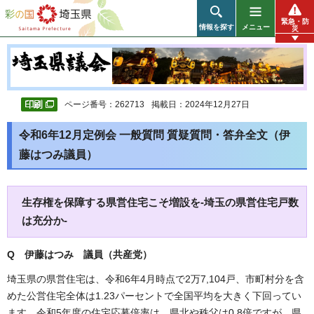
彩の国 埼玉県
緊急・防
情報を探す
メニュー
災
ページ番号：262713
掲載日：2024年12月27日
令和6年12月定例会 一般質問 質疑質問・答弁全文（伊
藤はつみ議員）
生存権を保障する県営住宅こそ増設を-埼玉の県営住宅戸数
は充分か-
Q 伊藤はつみ 議員（共産党）
埼玉県の県営住宅は、令和6年4月時点で2万7,104戸、市町村分を含
めた公営住宅全体は1.23パーセントで全国平均を大きく下回ってい
ます。令和5年度の住宅応募倍率は、県北や秩父は0.8倍ですが、県