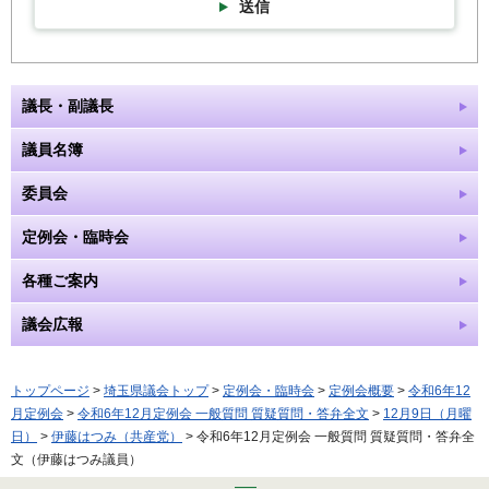
送信
議長・副議長
議員名簿
委員会
定例会・臨時会
各種ご案内
議会広報
トップページ
>
埼玉県議会トップ
>
定例会・臨時会
>
定例会概要
>
令和6年12
月定例会
>
令和6年12月定例会 一般質問 質疑質問・答弁全文
>
12月9日（月曜
日）
>
伊藤はつみ（共産党）
> 令和6年12月定例会 一般質問 質疑質問・答弁全
文（伊藤はつみ議員）