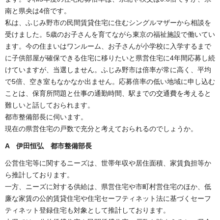
南と県央は4倍です。
私は、ふじみ野市の民間賃貸住宅に住むシングルマザーから相談を
受けました。5歳のお子さんを育てながら東京の福祉施設で働いてい
ます。今の住まいはワンルーム、お子さんが小学校に入学するまで
に子供部屋が確保できる住宅に移りたいと県営住宅に4年間応募し続
けていますが、当選しません。ふじみ野市は倍率が常に高く、平均
で5倍、空き室もなかなか出ません。応募倍率の低い地域に申し込む
ことは、保育所問題と仕事の通勤時間、駅までの交通費を考えると
難しいと話しておられます。
都市整備部長に伺います。
現在の県営住宅の戸数で充分と考えておられるのでしょうか。
A 伊田恒弘 都市整備部長
公営住宅等に関するニーズは、世帯年収や居住面積、家賃負担等か
ら推計しております。
一方、ニーズに対する供給は、県営住宅や市町村営住宅のほか、低
廉な家賃の公的賃貸住宅や住宅セーフティネット法に基づくセーフ
ティネット登録住宅も対象として推計しております。