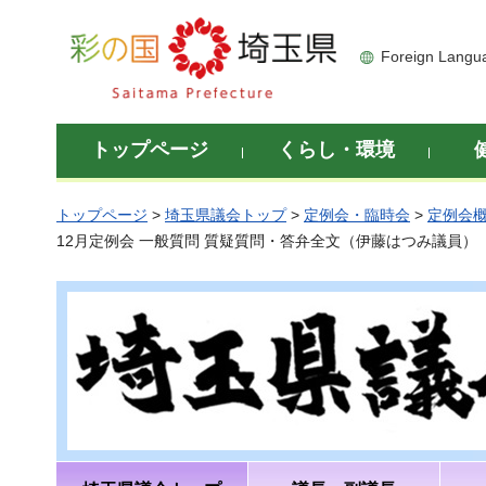
彩の国 埼玉県
Foreign Langu
トップページ
くらし・環境
トップページ
>
埼玉県議会トップ
>
定例会・臨時会
>
定例会
12月定例会 一般質問 質疑質問・答弁全文（伊藤はつみ議員）