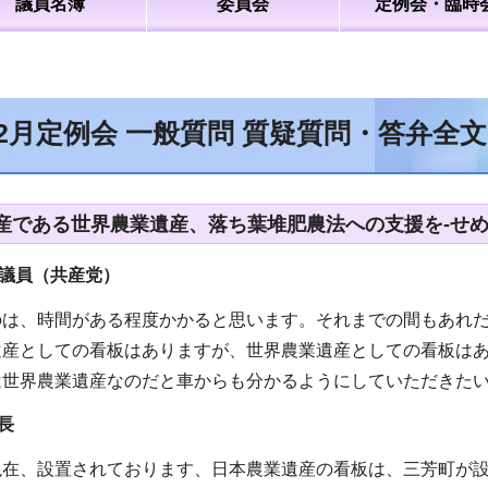
議員名簿
委員会
定例会・臨時
12月定例会 一般質問 質疑質問・答弁全
産である世界農業遺産、落ち葉堆肥農法への支援を-せめ
議員（共産党）
のは、時間がある程度かかると思います。それまでの間もあれ
遺産としての看板はありますが、世界農業遺産としての看板は
は世界農業遺産なのだと車からも分かるようにしていただきた
長
現在、設置されております、日本農業遺産の看板は、三芳町が