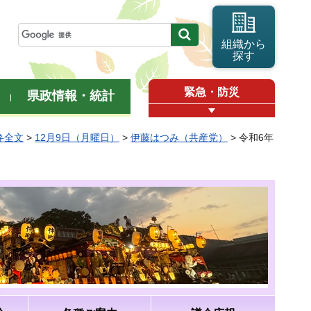
組織から
探す
緊急・防災
県政情報・統計
弁全文
>
12月9日（月曜日）
>
伊藤はつみ（共産党）
> 令和6年