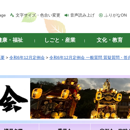
age
文字サイズ・色合い変更
音声読み上げ
ふりがなON
健康・福祉
しごと・産業
文化・教育
概要
>
令和6年12月定例会
>
令和6年12月定例会 一般質問 質疑質問・答