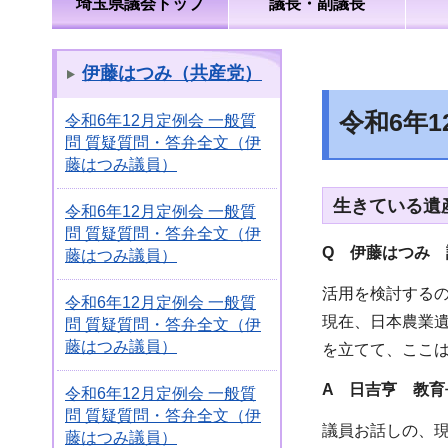
埼玉県議会トップ
議長・副議長
伊藤はつみ（共産党）
令和6年
令和6年12月定例会 一般質
問 質疑質問・答弁全文（伊
藤はつみ議員）
生きている遺
令和6年12月定例会 一般質
問 質疑質問・答弁全文（伊
Q 伊藤はつみ 
藤はつみ議員）
活用を検討する
令和6年12月定例会 一般質
現在、日本農業
問 質疑質問・答弁全文（伊
藤はつみ議員）
を立てて、ここ
A 日吉亨 教育
令和6年12月定例会 一般質
問 質疑質問・答弁全文（伊
議員お話しの、
藤はつみ議員）