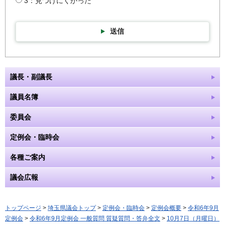
3：見つけにくかった
送信
議長・副議長
議員名簿
委員会
定例会・臨時会
各種ご案内
議会広報
トップページ
>
埼玉県議会トップ
>
定例会・臨時会
>
定例会概要
>
令和6年9月
定例会
>
令和6年9月定例会 一般質問 質疑質問・答弁全文
>
10月7日（月曜日）