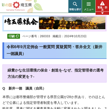
彩の国 埼玉県
緊急・防
情報を探す
メニュー
災
ページ番号：260333
掲載日：2024年10月23日
令和6年9月定例会 一般質問 質疑質問・答弁全文（新井
一徳議員）
緑豊かな生活環境の保全・創造を-なぜ、指定管理者の選考
方法の変更を？-
Q 新井一徳 議員（自民）
本県には都市整備部が管理する県営公園が28か所あり、そのほとん
どで公募による指定管理者制度を導入しています。
昨年度、選考に関する審査基準を大幅に変更されたと聞きました。2