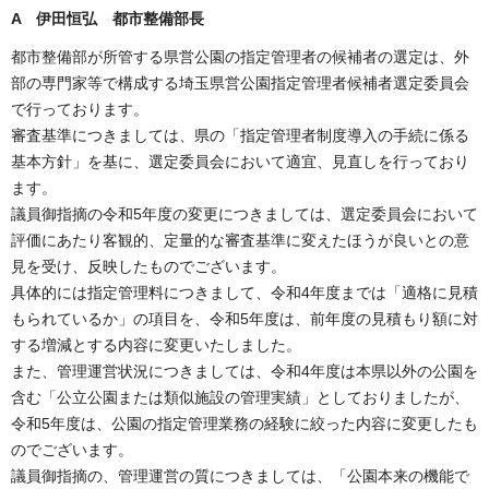
A 伊田恒弘 都市整備部長
都市整備部が所管する県営公園の指定管理者の候補者の選定は、外
部の専門家等で構成する埼玉県営公園指定管理者候補者選定委員会
で行っております。
審査基準につきましては、県の「指定管理者制度導入の手続に係る
基本方針」を基に、選定委員会において適宜、見直しを行っており
ます。
議員御指摘の令和5年度の変更につきましては、選定委員会において
評価にあたり客観的、定量的な審査基準に変えたほうが良いとの意
見を受け、反映したものでございます。
具体的には指定管理料につきまして、令和4年度までは「適格に見積
もられているか」の項目を、令和5年度は、前年度の見積もり額に対
する増減とする内容に変更いたしました。
また、管理運営状況につきましては、令和4年度は本県以外の公園を
含む「公立公園または類似施設の管理実績」としておりましたが、
令和5年度は、公園の指定管理業務の経験に絞った内容に変更したも
のでございます。
議員御指摘の、管理運営の質につきましては、「公園本来の機能で