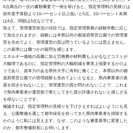
0点満点の一次の書類審査で一例を挙げると、指定管理料の見積りは
前年度予算額より10パーセント以上低いと5点、10パーセント未満
は4点、同額は3点などです。
加えて、管理運営状況の項目では、指定管理業務の経験年数に応じ
て加点されますが、経験には本県以外の都道府県営公園での管理運
営を含めてよく、管理運営の質は問うているようには思えません。
この基準には幾つかの疑問を感じます。
エネルギー価格の高騰に加え労務費や材料費も上がるなどコストが
大幅増であるのに、指定管理料の大幅削減を事実上強要するかのよ
うであり、資本力のある県外大手に有利に働くこと、本県以外の都
道府県営公園での管理経験も含めてよいとなると、県内事業者の衰
退を招きかねないこと、管理運営の質が問われないことで、これま
で県内事業者が運営面で果たしてきた質が評価されないと感じざる
を得ないことです。
極論すれば、指定管理料の見積りを下げさえすればよいようにも見
え、公園整備を通じて都市緑化を担ってきた県内事業者を排除する
かのように私には見えます。なぜ、このような審査基準に変更した
のか、都市整備部長にお伺いします。