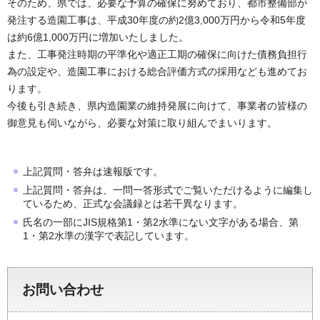
そのため、県では、必要な予算の確保に努めており、都市整備部が
発注する造園工事は、平成30年度の約2億3,000万円から令和5年度
は約6億1,000万円に増加いたしました。
また、工事発注時期の平準化や適正工期の確保に向けた債務負担行
為の設定や、造園工事における総合評価方式の採用なども進めてお
ります。
今後も引き続き、県内造園業の維持発展に向けて、事業者の皆様の
御意見も伺いながら、必要な対策に取り組んでまいります。
上記質問・答弁は速報版です。
上記質問・答弁は、一問一答形式でご覧いただけるように編集し
ているため、正式な会議録とは若干異なります。
氏名の一部にJIS規格第1・第2水準にない文字がある場合、第
1・第2水準の漢字で表記しています。
お問い合わせ