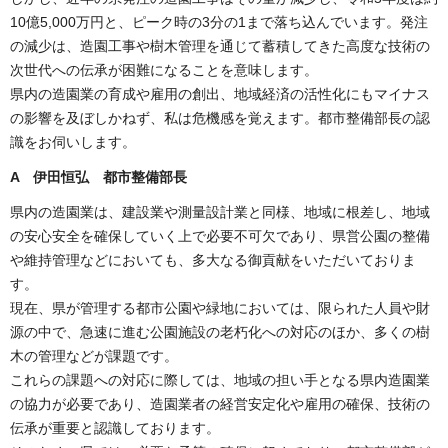
10億5,000万円と、ピーク時の3分の1まで落ち込んでいます。発注
の減少は、造園工事や樹木管理を通じて蓄積してきた高度な技術の
次世代への伝承が困難になることを意味します。
県内の造園業の育成や雇用の創出、地域経済の活性化にもマイナス
の影響を及ぼしかねず、私は危機感を覚えます。都市整備部長の認
識をお伺いします。
A 伊田恒弘 都市整備部長
県内の造園業は、建設業や測量設計業と同様、地域に根差し、地域
の安心安全を確保していく上で必要不可欠であり、県営公園の整備
や維持管理などにおいても、多大なる御貢献をいただいておりま
す。
現在、県が管理する都市公園や緑地においては、限られた人員や財
源の中で、急速に進む公園施設の老朽化への対応のほか、多くの樹
木の管理などが課題です。
これらの課題への対応に際しては、地域の担い手となる県内造園業
の協力が必要であり、造園業者の経営安定化や雇用の確保、技術の
伝承が重要と認識しております。