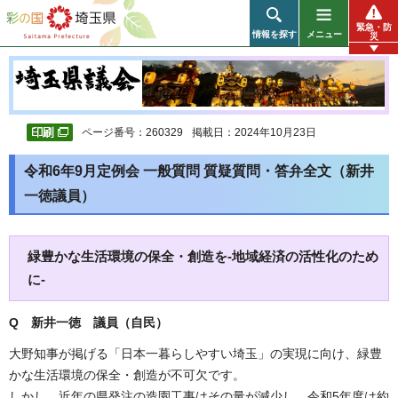
彩の国 埼玉県
緊急・防
情報を探す
メニュー
災
ページ番号：260329
掲載日：2024年10月23日
令和6年9月定例会 一般質問 質疑質問・答弁全文（新井
一徳議員）
緑豊かな生活環境の保全・創造を-地域経済の活性化のため
に-
Q 新井一徳 議員（自民）
大野知事が掲げる「日本一暮らしやすい埼玉」の実現に向け、緑豊
かな生活環境の保全・創造が不可欠です。
しかし、近年の県発注の造園工事はその量が減少し、令和5年度は約