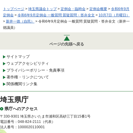
トップページ
>
埼玉県議会トップ
>
定例会・臨時会
>
定例会概要
>
令和6年9月
定例会
>
令和6年9月定例会 一般質問 質疑質問・答弁全文
>
10月7日（月曜日）
>
新井一徳（自民）
> 令和6年9月定例会 一般質問 質疑質問・答弁全文（新井一
徳議員）
ページの先頭へ戻る
サイトマップ
ウェブアクセシビリティ
プライバシーポリシー・免責事項
著作権・リンクについて
関係機関リンク集
埼玉県庁
県庁へのアクセス
〒330-9301 埼玉県さいたま市浦和区高砂三丁目15番1号
電話番号：048-824-2111（代表）
法人番号：1000020110001